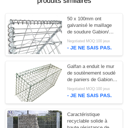
produits similaires
UN DEVIS
50 x 100mm ont
PLAN
galvanisé le maillage
DU
de soudure Gabion/mur
en pierre soudé de
SITE
Negotiated MOQ:100 jeux
cage
- JE NE SAIS PAS.
POLITIQUE
DE
Galfan a enduit le mur
de soutènement soudé
CONFIDENTIALITÉ
de paniers de Gabion
de fil, boîtes de grillage
Negotiated MOQ:100 jeux
de Gabion
- JE NE SAIS PAS.
Caractéristique
recyclable solide à
haute résistance de