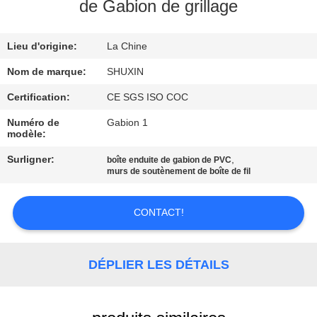
VISITE
de Gabion de grillage
DE
Lieu d'origine:
La Chine
L'USINE
Nom de marque:
SHUXIN
CONTRÔLE
Certification:
CE SGS ISO COC
DE
Numéro de
Gabion 1
modèle:
QUALITÉ
Surligner:
,
boîte enduite de gabion de PVC
murs de soutènement de boîte de fil
NOUS
CONTACTER
CONTACT!
NOUVELLES
DÉPLIER LES DÉTAILS
DEMANDEZ