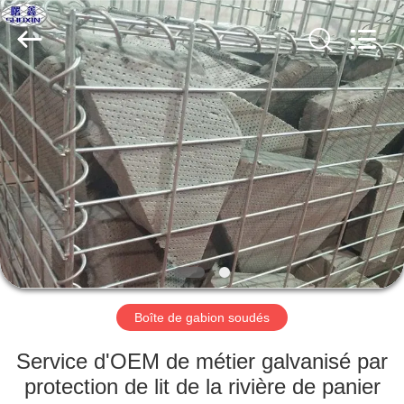
KN
Wire
Mesh
Co.,
Ltd..
All
Rights
Reserved.
À
LA
MAISON
PRODUITS
À
PROPOS
Boîte de gabion soudés
DE
NOUS
Service d'OEM de métier galvanisé par
protection de lit de la rivière de panier