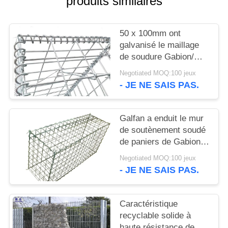
produits similaires
UN DEVIS
50 x 100mm ont
PLAN
galvanisé le maillage
DU
de soudure Gabion/mur
en pierre soudé de
SITE
Negotiated MOQ:100 jeux
cage
- JE NE SAIS PAS.
POLITIQUE
DE
Galfan a enduit le mur
de soutènement soudé
CONFIDENTIALITÉ
de paniers de Gabion
de fil, boîtes de grillage
Negotiated MOQ:100 jeux
de Gabion
- JE NE SAIS PAS.
Caractéristique
recyclable solide à
haute résistance de