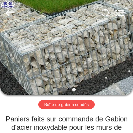
KN
Wire
Mesh
Co.,
Ltd..
All
Rights
Reserved.
À
LA
MAISON
PRODUITS
À
PROPOS
Boîte de gabion soudés
DE
NOUS
Paniers faits sur commande de Gabion
d'acier inoxydable pour les murs de