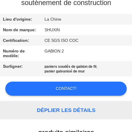
VISITE
soutènement de construction
DE
Lieu d'origine:
La Chine
L'USINE
Nom de marque:
SHUXIN
CONTRÔLE
Certification:
CE SGS ISO COC
DE
Numéro de
GABION 2
modèle:
QUALITÉ
Surligner:
,
paniers soudés de gabion de fil
panier galvanisé de mur
NOUS
CONTACTER
CONTACT!
NOUVELLES
DÉPLIER LES DÉTAILS
DEMANDEZ