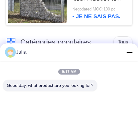
Gabions du maillage de
Negotiated MOQ:100 pc
soudure 4 x 4
- JE NE SAIS PAS.
Catégories populaires
Tous
Julia
Barrière défensive
Barrière militaire
9:17 AM
Barrières défensives
Barrières remplies de
Good day, what product are you looking for?
de bastion
sable
Barbelé de rasoir
fil barbelé de sécurité
MZP obstacle de fil
Fil antitanque
de faible visibilité