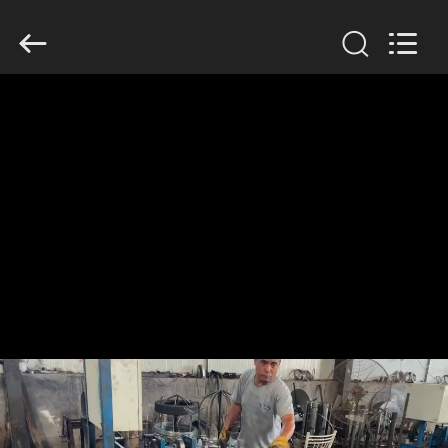
KN
Wire
Mesh
Co.,
Ltd..
All
Rights
Reserved.
À
LA
MAISON
PRODUITS
À
PROPOS
DE
NOUS