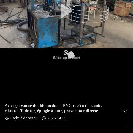
VISITE
DE
L'USINE
CONTRÔLE
DE
QUALITÉ
NOUS
CONTACTER
Acier galvanisé double tordu en PVC revêtu de rasoir,
NOUVELLES
clôture, fil de fer, épingle à mur, provenance directe
Barbelé de rasoir
2025-04-11
DEMANDEZ