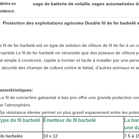
cage de batterie de volaille
cages automatisées de
Mettre en
,
vidence:
Protection des exploitations agricoles Double fil de fer barbelé 
e fil de fer barbelé est un type de solution de clôture de fil de fer à un 
ropriété.Le fil de fer barbelé ne nécessite que des poteaux de clôture po
st simple à construire, rapide à monter et facile à installer par une pe
a sécurité des champs de culture contre le bétail, d'autres animaux et a
aractéristiques:
Le fil de concertine galvanisé à bas prix offre une grande protection co
ar l'atmosphère.
Sa résistance élevée permet un plus grand espacement entre les pote
ype de fil barbelé
Émetteur de fil barbelé
La bar
une d
ils barbelés
10 x 12
7.5 à 1