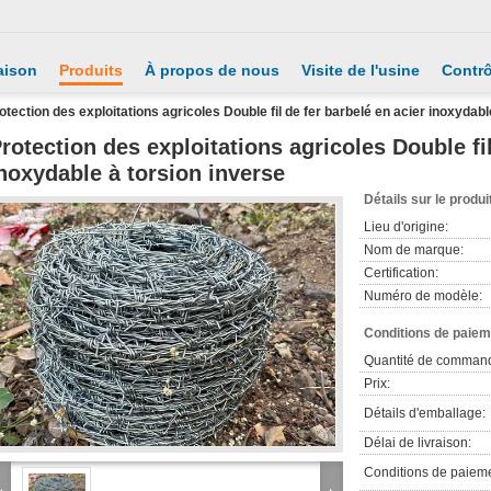
aison
Produits
À propos de nous
Visite de l'usine
Contrô
otection des exploitations agricoles Double fil de fer barbelé en acier inoxydabl
rotection des exploitations agricoles Double fil
noxydable à torsion inverse
Détails sur le produi
Lieu d'origine:
Nom de marque:
Certification:
Numéro de modèle:
Conditions de paieme
Quantité de comman
Prix:
Détails d'emballage:
Délai de livraison:
Conditions de paieme