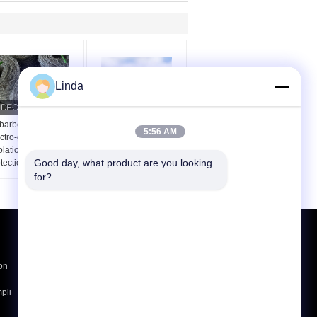
Linda
 barbelé de sécurité
Utilisation des murs de
5:56 AM
ctro-galvanisé pour
la prison Double fil de
solation et la
fil traditionnel de torsion
Good day, what product are you looking 
tection
électro fil barbelé
bobines
for?
Demande de soumission
Envoyer
on
pli