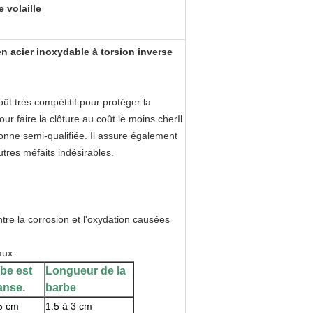
 volaille
en acier inoxydable à torsion inverse
coût très compétitif pour protéger la
ur faire la clôture au coût le moins cherIl
rsonne semi-qualifiée. Il assure également
utres méfaits indésirables.
ntre la corrosion et l'oxydation causées
aux.
be est
Longueur de la
anse.
barbe
5 cm
1.5 à 3 cm