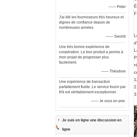
É
—— Peter
F
J'ai été les fournisseurs très heureux et
dignes de confiance depuis de
nombreuses années.
L
—— Sworld
d
Une très bonne expérience de
L
coopération. Le bon produit a permis à
mon projet de progresser plus
P
facilement.
r
—— Théodore
c
1
Une expérience de transaction
2
parfaitement fluide. Le service fourni par
KN est véritablement exceptionnel.
3
—— Je vous en prie.
Je suis en ligne une discussion en
ligne