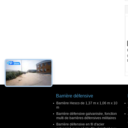
Barrière défensive
Barrière Hesco de 1,37 m x 1,06 m x 10
m
Barrière défensive galvanisée, fonction
multi de barrières défensives militaires
Barrière défensive en fil d'acier