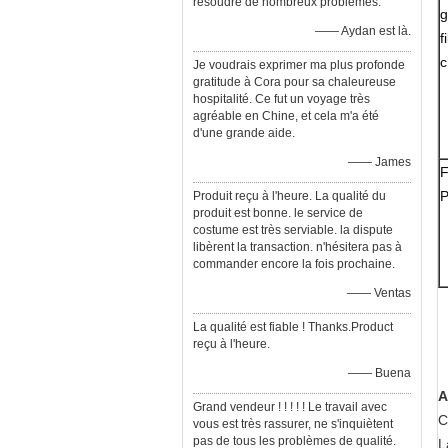
résoudre de nombreux problèmes.
g
—— Aydan est là.
f
c
Je voudrais exprimer ma plus profonde
gratitude à Cora pour sa chaleureuse
hospitalité. Ce fut un voyage très
agréable en Chine, et cela m'a été
d'une grande aide.
—— James
F
P
Produit reçu à l'heure. La qualité du
produit est bonne. le service de
costume est très serviable. la dispute
libèrent la transaction. n'hésitera pas à
commander encore la fois prochaine.
—— Ventas
La qualité est fiable ! Thanks.Product
reçu à l'heure.
—— Buena
A
Grand vendeur ! ! ! ! ! Le travail avec
C
vous est très rassurer, ne s'inquiètent
pas de tous les problèmes de qualité.
L