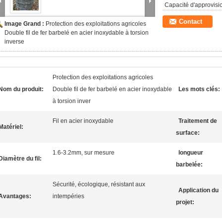
Capacité d'approvis
Contact
Image Grand :
Protection des exploitations agricoles
Double fil de fer barbelé en acier inoxydable à torsion
inverse
Protection des exploitations agricoles
Nom du produit:
Double fil de fer barbelé en acier inoxydable
Les mots clés:
à torsion inver
Fil en acier inoxydable
Traitement de
Matériel:
surface:
1.6-3.2mm, sur mesure
longueur
Diamètre du fil:
barbelée:
Sécurité, écologique, résistant aux
Application du
Avantages:
intempéries
projet: