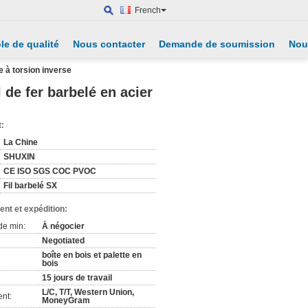
French
le de qualité
Nous contacter
Demande de soumission
Nou
e à torsion inverse
 de fer barbelé en acier
t:
La Chine
SHUXIN
CE ISO SGS COC PVOC
Fil barbelé SX
nt et expédition:
de min:
À négocier
Negotiated
boîte en bois et palette en
bois
15 jours de travail
L/C, T/T, Western Union,
nt:
MoneyGram