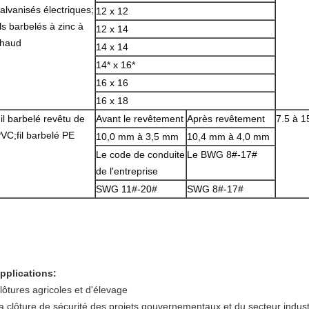
alvanisés électriques;
12 x 12
ils barbelés à zinc à
12 x 14
haud
14 x 14
14* x 16*
16 x 16
16 x 18
il barbelé revêtu de
Avant le revêtement
Après revêtement
7.5 à 1
VC;fil barbelé PE
10,0 mm à 3,5 mm
10,4 mm à 4,0 mm
Le code de conduite
Le BWG 8#-17#
de l'entreprise
SWG 11#-20#
SWG 8#-17#
pplications:
lôtures agricoles et d'élevage
a clôture de sécurité des projets gouvernementaux et du secteur indust