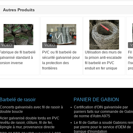
Autres Produits
Fabrique de fil barbelé
PVC ou fil barbelé de
Utilisation des murs de
Fil
galvanisé standard à
sécurité galvanisé pour
la prison anti-escalade
éle
torsion inverse
la protection des
fil barbelé en PVC
l'i
frontières
enduit en fer unique
pro
Barbelé de rasoir
PANIER DE GABION
Concerts galvanisés avec fil de rasoir à
Certification d'OIN galvanisée par
double boucle
paniers faits sur commande de Gabi
de norme d'Astm A975
Acier galvanisé double tordu en PVC
revêtu de rasoir, clôture, fil de fer,
Le fil de Galfan a soudé Gabions rem
épingle à mur, provenance directe
par pierre pour le service d'OEM de
banque d'inondation