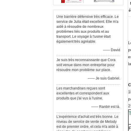
é
Une barrière défensive très efficace. Le
service de Julia était excellent. Elle m'a
aidé à résoudre de nombreux
problèmes liés aux produits et au
transport. Le voyage à l'usine était
également très agréable.
L
p
—— David
e
Je suis très reconnaissante que Cora
l
soit venue dans mon entreprise pour
résoudre mon problème sur place.
—— Je suis Gabriel.
C
Les marchandises reçues sont
1
excellentes et correspondent aux
produits que j'ai vus à l'usine.
p
2
—— Ranbir est là.
T
L'expérience d'achat est très bonne. Le
niveau de service de vente de Melody
est de premier ordre, et cela m'a aidé à
F