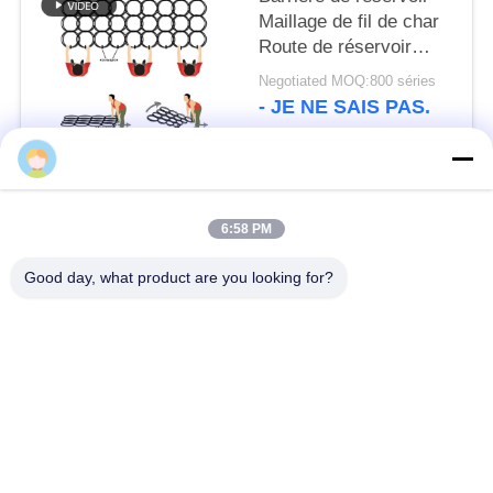
Maillage de fil de char
Route de réservoir
Emballage champ de
Negotiated MOQ:800 séries
bataille Travaux de
- JE NE SAIS PAS.
défense Fil de filet
Catégories populaires
Tous
6:58 PM
Barrière défensive
Barrière militaire
Good day, what product are you looking for?
Barrières défensives
Barrières remplies de
de bastion
sable
Barbelé de rasoir
fil barbelé de sécurité