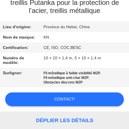
VISITE
treillis Putanka pour la protection de
l'acier, treillis métallique
DE
L'USINE
Lieu d'origine:
Province du Hebei, Chine
Nom de marque:
KN
CONTRÔLE
DE
Certification:
CE, ISO, COC,BESC
QUALITÉ
Numéro de
10 × 10 × 1,4 m, 5 × 10 × 1,4 m
modèle:
Surligner:
,
Fil métallique à faible visibilité MZP
NOUS
,
Fil métallique anti-char MZP
Obstacles discrets MZP
CONTACTER
CONTACT!
NOUVELLES
DÉPLIER LES DÉTAILS
DEMANDEZ