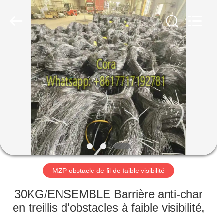
KN
Wire
Mesh
Co.,
Ltd..
All
Rights
Reserved.
À
LA
MAISON
PRODUITS
À
PROPOS
MZP obstacle de fil de faible visibilité
DE
NOUS
30KG/ENSEMBLE Barrière anti-char
en treillis d'obstacles à faible visibilité,