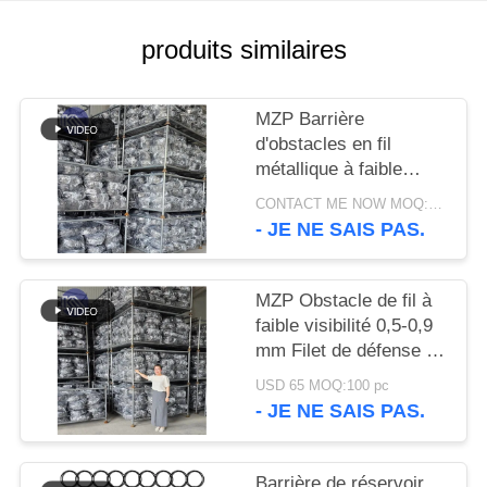
UN DEVIS
produits similaires
PLAN
DU
MZP Barrière
d'obstacles en fil
SITE
métallique à faible
visibilité 0,5 mm-0,9
CONTACT ME NOW MOQ:PC 1000
POLITIQUE
mm
- JE NE SAIS PAS.
DE
CONFIDENTIALITÉ
MZP Obstacle de fil à
faible visibilité 0,5-0,9
mm Filet de défense de
char
USD 65 MOQ:100 pc
- JE NE SAIS PAS.
Barrière de réservoir