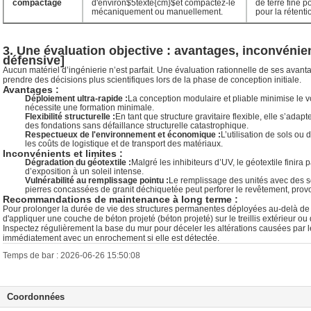
compactage
d'environ
$5texte{cm}$
et compactez-le
de terre fine p
mécaniquement ou manuellement.
pour la rétenti
3. Une évaluation objective : avantages, inconvénien
défensive]
Aucun matériel d’ingénierie n’est parfait. Une évaluation rationnelle de ses avanta
prendre des décisions plus scientifiques lors de la phase de conception initiale.
Avantages :
Déploiement ultra-rapide :
La conception modulaire et pliable minimise le v
nécessite une formation minimale.
Flexibilité structurelle :
En tant que structure gravitaire flexible, elle s’adap
des fondations sans défaillance structurelle catastrophique.
Respectueux de l'environnement et économique :
L’utilisation de sols ou
les coûts de logistique et de transport des matériaux.
Inconvénients et limites :
Dégradation du géotextile :
Malgré les inhibiteurs d’UV, le géotextile finir
d’exposition à un soleil intense.
Vulnérabilité au remplissage pointu :
Le remplissage des unités avec des sc
pierres concassées de granit déchiquetée peut perforer le revêtement, provoq
Recommandations de maintenance à long terme :
Pour prolonger la durée de vie des structures permanentes déployées au-delà de 
d'appliquer une couche de béton projeté (béton projeté) sur le treillis extérieur ou
Inspectez régulièrement la base du mur pour déceler les altérations causées par le
immédiatement avec un enrochement si elle est détectée.
Temps de bar : 2026-06-26 15:50:08
Coordonnées