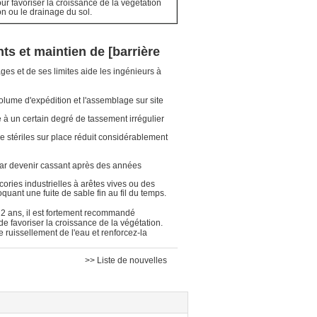
our favoriser la croissance de la végétation
on ou le drainage du sol.
ts et maintien de [barrière
ges et de ses limites aide les ingénieurs à
olume d'expédition et l'assemblage sur site
te à un certain degré de tassement irrégulier
 de stériles sur place réduit considérablement
a par devenir cassant après des années
ories industrielles à arêtes vives ou des
uant une fuite de sable fin au fil du temps.
2 ans, il est fortement recommandé
 de favoriser la croissance de la végétation.
 ruissellement de l'eau et renforcez-la
>> Liste de nouvelles