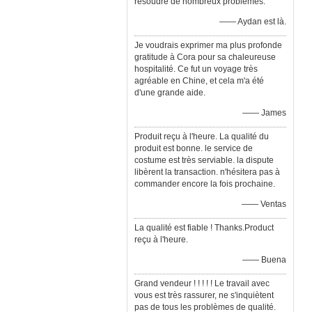
résoudre de nombreux problèmes.
—— Aydan est là.
Je voudrais exprimer ma plus profonde
gratitude à Cora pour sa chaleureuse
hospitalité. Ce fut un voyage très
agréable en Chine, et cela m'a été
d'une grande aide.
—— James
Produit reçu à l'heure. La qualité du
produit est bonne. le service de
costume est très serviable. la dispute
libèrent la transaction. n'hésitera pas à
commander encore la fois prochaine.
—— Ventas
La qualité est fiable ! Thanks.Product
reçu à l'heure.
—— Buena
Grand vendeur ! ! ! ! ! Le travail avec
vous est très rassurer, ne s'inquiètent
pas de tous les problèmes de qualité.