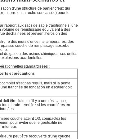
lisation d'une structure de panier creux qui
er, la terre ou la roche concassée) pour le
ar rapport aux sacs de sable traditionnels, une
un volume de remplissage équivalent à des
rue déchaînées et prévient l’érosion des
struire des murs d'enceinte temporaires, des
on épaisse couche de remplissage absorbe
erie.
e et de gaz ou des usines chimiques, ces unités
’explosions accidentelles.
pérationnelles standardisées :
perts et précautions
 complet n'est pas requis, mais si la pente
, une tranchée de fondation en escalier doit
doit être fluide ; s’il y a une résistance,
la force brute – vérifiez si les charnières en
éformées.
mière couche atteint 1/3, compactez les
ment pour éviter que le géotextile ne
l'intérieur.
rieure peut être recouverte d'une couche