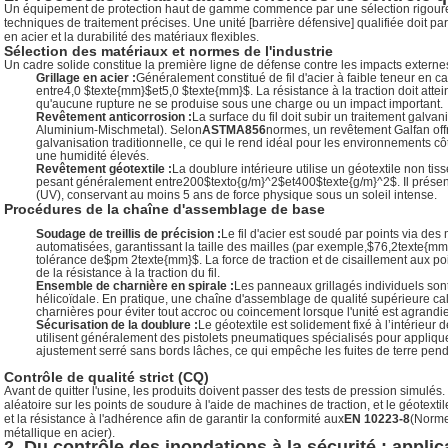
Un équipement de protection haut de gamme commence par une sélection rigoure
techniques de traitement précises. Une unité [barrière défensive] qualifiée doit parf
en acier et la durabilité des matériaux flexibles.
Sélection des matériaux et normes de l'industrie
Un cadre solide constitue la première ligne de défense contre les impacts externe
Grillage en acier :
Généralement constitué de fil d'acier à faible teneur en 
entre
4,0 $texte{mm}$
et
5,0 $texte{mm}$
. La résistance à la traction doit atte
qu'aucune rupture ne se produise sous une charge ou un impact important.
Revêtement anticorrosion :
La surface du fil doit subir un traitement galva
Aluminium-Mischmetal). Selon
ASTMA856
normes, un revêtement Galfan offre
galvanisation traditionnelle, ce qui le rend idéal pour les environnements côti
une humidité élevés.
Revêtement géotextile :
La doublure intérieure utilise un géotextile non ti
pesant généralement entre
200$texto{g/m}^2$
et
400$texte{g/m}^2$
. Il prés
(UV), conservant au moins 5 ans de force physique sous un soleil intense.
Procédures de la chaîne d'assemblage de base
Soudage de treillis de précision :
Le fil d'acier est soudé par points via d
automatisées, garantissant la taille des mailles (par exemple,
$76,2texte{mm}
tolérance de
$pm 2texte{mm}$
. La force de traction et de cisaillement aux 
de la résistance à la traction du fil.
Ensemble de charnière en spirale :
Les panneaux grillagés individuels sont
hélicoïdale. En pratique, une chaîne d'assemblage de qualité supérieure cal
charnières pour éviter tout accroc ou coincement lorsque l'unité est agrandie 
Sécurisation de la doublure :
Le géotextile est solidement fixé à l’intérieur 
utilisent généralement des pistolets pneumatiques spécialisés pour appliqu
ajustement serré sans bords lâches, ce qui empêche les fuites de terre pend
Contrôle de qualité strict (CQ)
Avant de quitter l'usine, les produits doivent passer des tests de pression simulés.
aléatoire sur les points de soudure à l'aide de machines de traction, et le géotextil
et la résistance à l'adhérence afin de garantir la conformité aux
EN 10223-8
(Norme
métallique en acier).
2. Du contrôle des inondations à la sécurité : applic