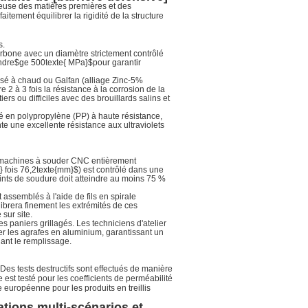
use des matières premières et des
aitement équilibrer la rigidité de la structure
s.
carbone avec un diamètre strictement contrôlé
indre
$ge 500texte{ MPa}$
pour garantir
nisé à chaud ou Galfan (alliage Zinc-5%
 2 à 3 fois la résistance à la corrosion de la
ers ou difficiles avec des brouillards salins et
ssé en polypropylène (PP) à haute résistance,
ente une excellente résistance aux ultraviolets
es machines à souder CNC entièrement
 fois 76,2texte{mm}$
) est contrôlé dans une
points de soudure doit atteindre au moins 75 %
 assemblés à l'aide de fils en spirale
ibrera finement les extrémités de ces
sur site.
des paniers grillagés. Les techniciens d'atelier
er les agrafes en aluminium, garantissant un
ant le remplissage.
 Des tests destructifs sont effectués de manière
e est testé pour les coefficients de perméabilité
 européenne pour les produits en treillis
ations multi-scénarios et