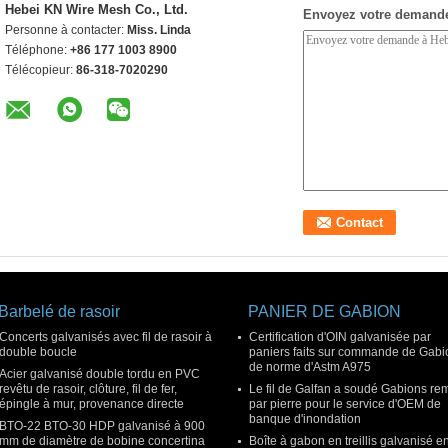
Hebei KN Wire Mesh Co., Ltd.
Envoyez votre demande
Personne à contacter:
Miss. Linda
Téléphone:
+86 177 1003 8900
Télécopieur:
86-318-7020290
Barbelé de rasoir
PANIER DE GABION
Concerts galvanisés avec fil de rasoir à
Certification d'OIN galvanisée par
double boucle
paniers faits sur commande de Gabi
de norme d'Astm A975
Acier galvanisé double tordu en PVC
revêtu de rasoir, clôture, fil de fer,
Le fil de Galfan a soudé Gabions rem
épingle à mur, provenance directe
par pierre pour le service d'OEM de
banque d'inondation
BTO-22 BTO-30 HDP galvanisé à 900
mm de diamètre de bobine concertina
Boîte à gabon en treillis galvanisé e