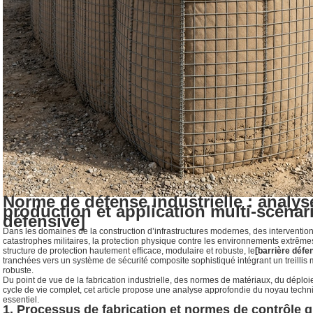
Norme de défense industrielle : analy
production et application multi-scénari
défensive]
Dans les domaines de la construction d’infrastructures modernes, des interventio
catastrophes militaires, la protection physique contre les environnements extrêmes 
structure de protection hautement efficace, modulaire et robuste, le
[barrière défe
tranchées vers un système de sécurité composite sophistiqué intégrant un treillis 
robuste.
Du point de vue de la fabrication industrielle, des normes de matériaux, du déploi
cycle de vie complet, cet article propose une analyse approfondie du noyau tech
essentiel.
1. Processus de fabrication et normes de contrôle qu