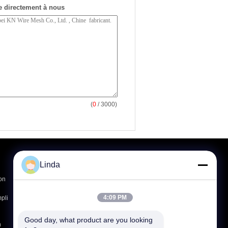
 directement à nous
(
0
/ 3000)
Demande de soumission
Linda
Envoyer
on
sgs
4:09 PM
pli
Good day, what product are you looking 
n
E-Mail
Plan du site
|