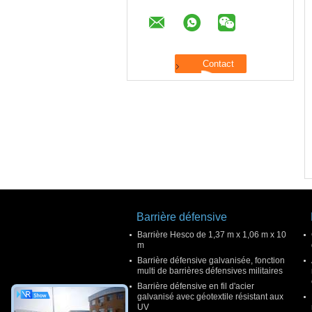
Barrière défensive
Barrière Hesco de 1,37 m x 1,06 m x 10
m
Barrière défensive galvanisée, fonction
multi de barrières défensives militaires
Barrière défensive en fil d'acier
galvanisé avec géotextile résistant aux
UV