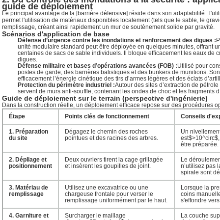
guide de déploiement
Le principal avantage de la [barrière défensive] réside dans son adaptabilité : l'uti
permet l'utilisation de matériaux disponibles localement (tels que le sable, le gravi
remplissage, créant ainsi rapidement un mur de soutènement solide par gravité.
Scénarios d'application de base
Défense d’urgence contre les inondations et renforcement des digues :
P
unité modulaire standard peut être déployée en quelques minutes, offrant 
centaines de sacs de sable individuels. Il bloque efficacement les eaux de c
digues.
Défense militaire et bases d’opérations avancées (FOB) :
Utilisé pour con
postes de garde, des barrières balistiques et des bunkers de munitions. S
efficacement l’énergie cinétique des tirs d’armes légères et des éclats d’artill
Protection du périmètre industriel :
Autour des sites d’extraction de pétrol
servent de murs anti-souffle, contenant les ondes de choc et les fragments d
Guide de déploiement sur le terrain (perspective d'ingénierie)
Dans la construction réelle, un déploiement efficace repose sur des procédures o
Étape
Points clés de fonctionnement
Conseils d'ex
1. Préparation
Dégagez le chemin des roches
Un nivellement
du site
pointues et des racines des arbres.
est
$>10^circ$
être préparée.
2. Dépliage et
Deux ouvriers tirent la cage grillagée
Le déroulement 
positionnement
et insèrent les goupilles de joint.
n’utilisez pas 
spirale sont d
3. Matériau de
Utilisez une excavatrice ou une
Lorsque la pre
remplissage
chargeuse frontale pour verser le
coins manuelle
remplissage uniformément par le haut.
s'effondre vers 
4. Garniture et
Surcharger le maillage
La couche supé