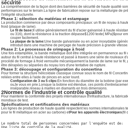
sécurité
La compréhension de la façon dont des barrières de sécurité de haute qualité sont
performances sur le terrain.La ligne de fabrication repose sur la métallurgie de p
l'intégrité structurelle.
Phase 1: sélection du matériau et estampage
La production commence par deux composants principaux: un fil de noyau à haute
froid (plaque de lame).
Le fil de base:
Il utilise généralement du fil d'acier galvanisé à haute résista
ou 316), dont la résistance à la traction dépasse
$1200 texte{ MPa}$
pour emp
couper facilement.
La plaque de la lame:
Une bande galvanisée ou en acier inoxydable (géné
introduit dans une machine de perçage de haute précision à grande vitesse.
Phase 2: Le processus de crimpage à froid
Une fois estampillée, la bande métallique doit être intégrée en permanence au fil 
autour du fil central à haute résistance et passé à travers une série de rouleaux 
procédé de formage à froid verrouille mécaniquement la bande de lame sur le fil,
être dérapées ou séparées du noyau lors d'une tentative de rupture.
Phase 3: découpage et configuration du concertina
Pour former la structure hélicoïdale classique connue sous le nom de fil Concertin
reliées entre elles à l'aide de pinces en acier lourd.
Configuration de 3 ou 5 clips:
En fonction du diamètre de la bobine (par ex
ou
Je vous en prie.
Lorsque la bobine est étendue, ces points d'entrelacement
inséparable.réseau à mailles en diamants en trois dimensions.
2Normes de l'industrie et contrôle qualité
Pour maintenir la conformité des projets internationaux d'infrastructure, la fabrica
mondiaux de test.
Spécifications et certifications des matériaux
Les lignes de production de haute qualité respectent les normes internationales te
pour le fil métallique en acier au carbone) et
Pour les appareils électroniques
(fil
Le nombre total de personnes concernées par l'enquête est de:

Une liste de contrôle de la qualité.
