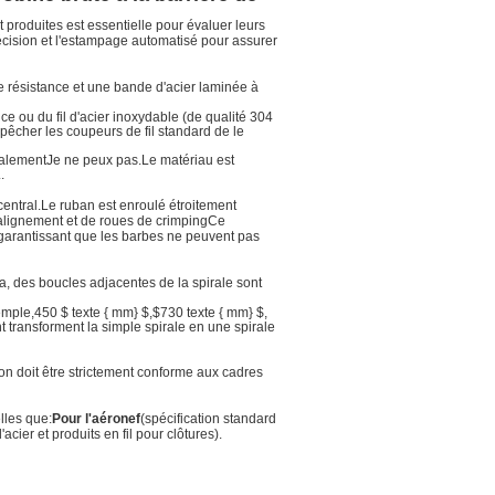
 produites est essentielle pour évaluer leurs
récision et l'estampage automatisé pour assurer
 résistance et une bande d'acier laminée à
nce ou du fil d'acier inoxydable (de qualité 304
êcher les coupeurs de fil standard de le
ralement
Je ne peux pas.
Le matériau est
.
central.Le ruban est enroulé étroitement
d'alignement et de roues de crimpingCe
 garantissant que les barbes ne peuvent pas
a, des boucles adjacentes de la spirale sont
emple,
450 $ texte { mm} $
,
$730 texte { mm} $
,
 transforment la simple spirale en une spirale
tion doit être strictement conforme aux cadres
lles que:
Pour l'aéronef
(spécification standard
 d'acier et produits en fil pour clôtures).