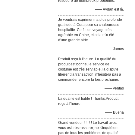
résoudre de nombreux problèmes.
—— Aydan est là.
Je voudrais exprimer ma plus profonde
gratitude à Cora pour sa chaleureuse
hospitalité. Ce fut un voyage très
agréable en Chine, et cela m'a été
d'une grande aide.
—— James
Produit reçu à l'heure. La qualité du
produit est bonne. le service de
costume est très serviable. la dispute
libèrent la transaction. n'hésitera pas à
commander encore la fois prochaine.
—— Ventas
La qualité est fiable ! Thanks.Product
reçu à l'heure.
—— Buena
Grand vendeur ! ! ! ! ! Le travail avec
vous est très rassurer, ne s'inquiètent
pas de tous les problèmes de qualité.