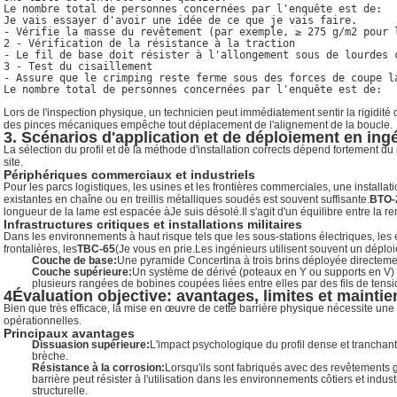
Le nombre total de personnes concernées par l'enquête est de:

Je vais essayer d'avoir une idée de ce que je vais faire.

- Vérifie la masse du revêtement (par exemple, ≥ 275 g/m2 pour l
2 - Vérification de la résistance à la traction

- Le fil de base doit résister à l'allongement sous de lourdes c
3 - Test du cisaillement

- Assure que le crimping reste ferme sous des forces de coupe la
Le nombre total de personnes concernées par l'enquête est de:
Lors de l'inspection physique, un technicien peut immédiatement sentir la rigidité 
des pinces mécaniques empêche tout déplacement de l'alignement de la boucle.
3. Scénarios d'application et de déploiement en ingé
La sélection du profil et de la méthode d'installation corrects dépend fortement 
site.
Périphériques commerciaux et industriels
Pour les parcs logistiques, les usines et les frontières commerciales, une install
existantes en chaîne ou en treillis métalliques soudés est souvent suffisante.
BTO-
longueur de la lame est espacée à
Je suis désolé.
Il s'agit d'un équilibre entre la re
Infrastructures critiques et installations militaires
Dans les environnements à haut risque tels que les sous-stations électriques, les 
frontalières, les
TBC-65
(
Je vous en prie.
Les ingénieurs utilisent souvent un déplo
Couche de base:
Une pyramide Concertina à trois brins déployée directement
Couche supérieure:
Un système de dérivé (poteaux en Y ou supports en V)
plusieurs rangées de bobines coupées liées entre elles par des fils de tensio
4Évaluation objective: avantages, limites et maintie
Bien que très efficace, la mise en œuvre de cette barrière physique nécessite un
opérationnelles.
Principaux avantages
Dissuasion supérieure:
L'impact psychologique du profil dense et tranchant 
brèche.
Résistance à la corrosion:
Lorsqu'ils sont fabriqués avec des revêtements 
barrière peut résister à l'utilisation dans les environnements côtiers et ind
structurelle.