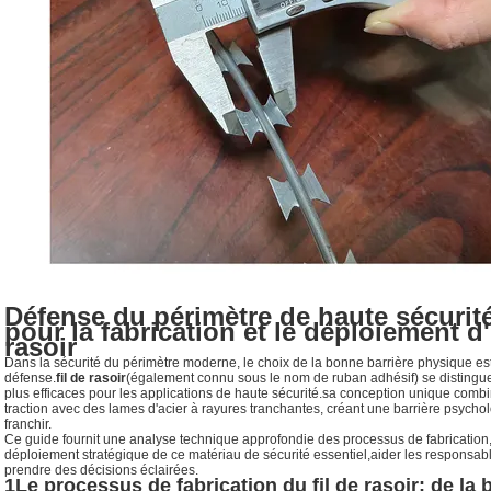
Défense du périmètre de haute sécurit
pour la fabrication et le déploiement d'
rasoir
Dans la sécurité du périmètre moderne, le choix de la bonne barrière physique est 
défense.
fil de rasoir
(également connu sous le nom de ruban adhésif) se distingu
plus efficaces pour les applications de haute sécurité.sa conception unique combin
traction avec des lames d'acier à rayures tranchantes, créant une barrière psycho
franchir.
Ce guide fournit une analyse technique approfondie des processus de fabrication
déploiement stratégique de ce matériau de sécurité essentiel,aider les responsabl
prendre des décisions éclairées.
1Le processus de fabrication du fil de rasoir: de la 