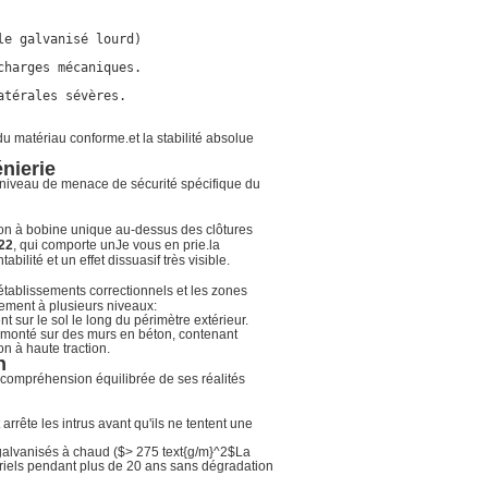
e galvanisé lourd)

harges mécaniques.

térales sévères.

du matériau conforme.et la stabilité absolue
nierie
du niveau de menace de sécurité spécifique du
ation à bobine unique au-dessus des clôtures
22
, qui comporte un
Je vous en prie.
la
ntabilité et un effet dissuasif très visible.
établissements correctionnels et les zones
iement à plusieurs niveaux:
 sur le sol le long du périmètre extérieur.
 monté sur des murs en béton, contenant
n à haute traction.
n
e compréhension équilibrée de ses réalités
arrête les intrus avant qu'ils ne tentent une
galvanisés à chaud (
$> 275 text{g/m}^2$
La
ustriels pendant plus de 20 ans sans dégradation