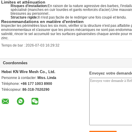
Limites et atténuation
Risques d'installation:
En raison de la nature agressive des barbes, l'insta
spécialisé (manches en cuir lourdes et gants renforcés d'acier).Une mauvai
blessures au personnel..
Structure rigide:
Il n'est pas facile de le rediriger une fois coupé et tendu.
Recommandations en matière d'entretien
Inspecter les périmètres tous les six mois, vérifier si la structure n'est pas affaib
environnementaux et s'assurer que les pinces mécaniques ne sont pas endomma
salinité, rincer le sel accumulé sur les surfaces galvanisées chaque année pour 
zinc.
Temps de bar : 2026-07-03 16:29:32
Coordonnées
Hebei KN Wire Mesh Co., Ltd.
Envoyez votre demande
Personne à contacter:
Miss. Linda
Téléphone:
+86 177 1003 8900
Télécopieur:
86-318-7020290