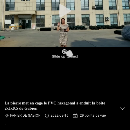
VISITE
DE
L'USINE
CONTRÔLE
DE
QUALITÉ
NOUS
CONTACTER
La pierre met en cage le PVC hexagonal a enduit la boîte
NOUVELLES
2x1x0.5 de Gabion
PANIER DE GABION
2022-03-16
29 points de vue
DEMANDEZ