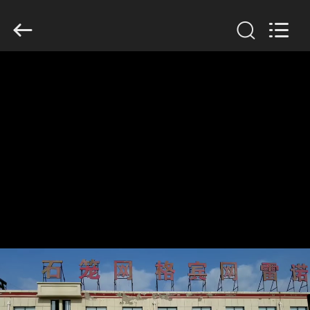
KN
Wire
Mesh
Co.,
Ltd..
All
Rights
Reserved.
À
LA
MAISON
PRODUITS
À
PROPOS
DE
NOUS