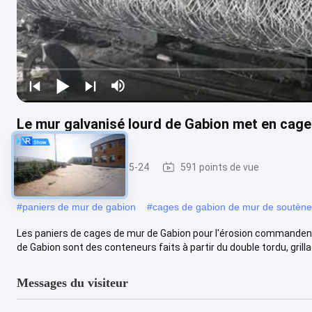
Le mur galvanisé lourd de Gabion met en cage 
gabions
2025-05-24
591 points de vue
#
paniers de mur de gabion
#
cages de gabion de mur de soutèn
Les paniers de cages de mur de Gabion pour l'érosion commanden
de Gabion sont des conteneurs faits à partir du double tordu, grillag
Messages du visiteur