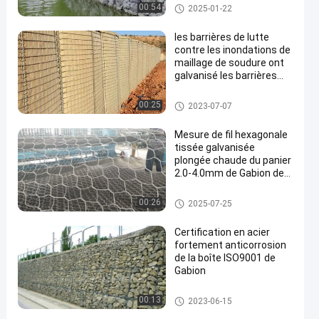
gabions
00:54
2025-01-22
les barrières de lutte
contre les inondations de
maillage de soudure ont
galvanisé les barrières
défensives soudées de
bastion de grillage
Barrière défensive
00:25
2023-07-07
Mesure de fil hexagonale
tissée galvanisée
plongée chaude du panier
2.0-4.0mm de Gabion de
grillage
gabions
00:26
2025-07-25
Certification en acier
fortement anticorrosion
de la boîte ISO9001 de
Gabion
gabions
00:13
2023-06-15