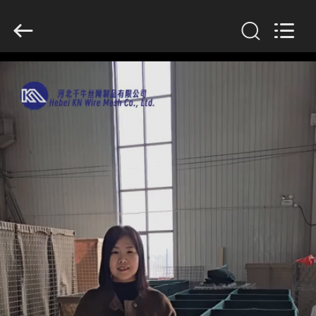
KN
Wire
Mesh
Co.,
Ltd..
All
Rights
Reserved.
À
LA
MAISON
PRODUITS
À
PROPOS
DE
NOUS