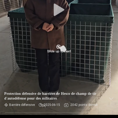
VISITE
DE
L'USINE
CONTRÔLE
DE
QUALITÉ
NOUS
CONTACTER
Protection défensive de barrière de Hesco de champ de tir
NOUVELLES
d'autodéfense pour des militaires
Barrière défensive
2025-06-15
2042 points de vue
DEMANDEZ