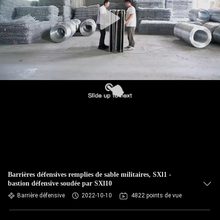
VISITE
DE
L'USINE
CONTRÔLE
DE
QUALITÉ
NOUS
CONTACTER
Barrières défensives remplies de sable militaires, SXl1 -
NOUVELLES
bastion défensive soudée par SXl10
Barrière défensive
2022-10-10
4822 points de vue
DEMANDEZ