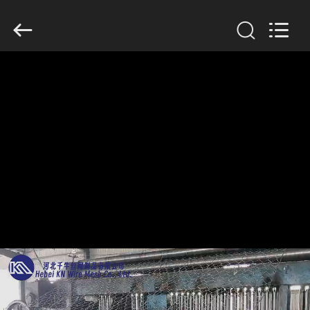
KN
Wire
Mesh
Co.,
Ltd..
All
Rights
Reserved.
À
LA
MAISON
PRODUITS
À
PROPOS
DE
NOUS