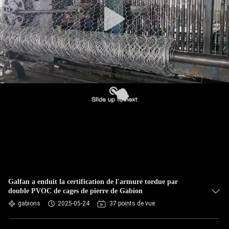
VISITE
DE
L'USINE
CONTRÔLE
DE
QUALITÉ
NOUS
CONTACTER
Galfan a enduit la certification de l'armure tordue par
NOUVELLES
double PVOC de cages de pierre de Gabion
gabions
2025-05-24
37 points de vue
DEMANDEZ