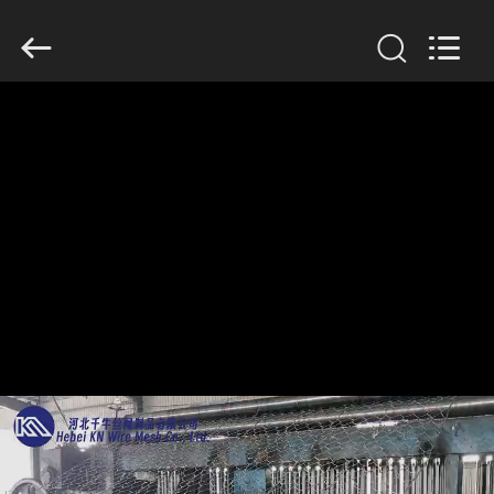
KN
Wire
Mesh
Co.,
Ltd..
All
Rights
Reserved.
À
LA
MAISON
PRODUITS
À
PROPOS
DE
NOUS