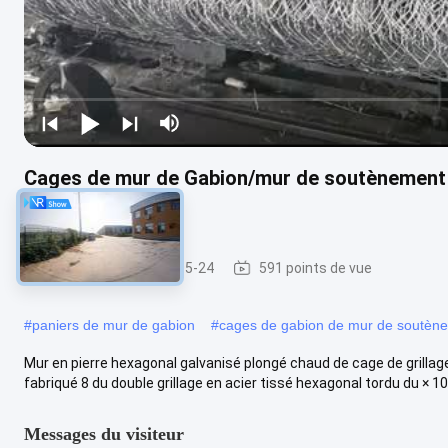
Cages de mur de Gabion/mur de soutènement 
métallique
gabions
2025-05-24
591 points de vue
#
paniers de mur de gabion
#
cages de gabion de mur de soutèn
Mur en pierre hexagonal galvanisé plongé chaud de cage de grillage
fabriqué 8 du double grillage en acier tissé hexagonal tordu du × 10 
Messages du visiteur