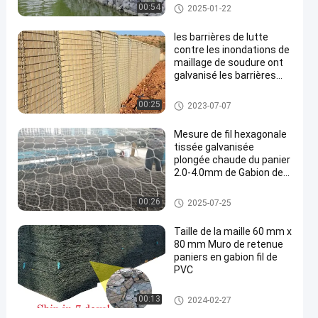
gabions
00:54
2025-01-22
les barrières de lutte
contre les inondations de
maillage de soudure ont
galvanisé les barrières
défensives soudées de
bastion de grillage
Barrière défensive
00:25
2023-07-07
Mesure de fil hexagonale
tissée galvanisée
plongée chaude du panier
2.0-4.0mm de Gabion de
grillage
gabions
00:26
2025-07-25
Taille de la maille 60 mm x
80 mm Muro de retenue
paniers en gabion fil de
PVC
gabions
00:13
2024-02-27