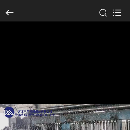
KN
Wire
Mesh
Co.,
Ltd..
All
Rights
Reserved.
À
LA
MAISON
PRODUITS
À
PROPOS
DE
NOUS