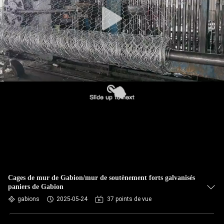
VISITE
DE
L'USINE
CONTRÔLE
DE
QUALITÉ
NOUS
CONTACTER
Cages de mur de Gabion/mur de soutènement forts galvanisés
NOUVELLES
paniers de Gabion
gabions
2025-05-24
37 points de vue
DEMANDEZ