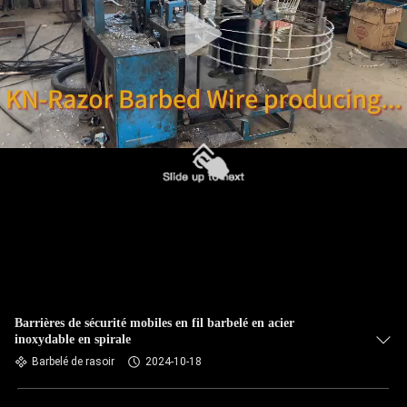
VISITE
DE
L'USINE
CONTRÔLE
DE
QUALITÉ
NOUS
CONTACTER
Barrières de sécurité mobiles en fil barbelé en acier
NOUVELLES
inoxydable en spirale
Barbelé de rasoir
2024-10-18
DEMANDEZ