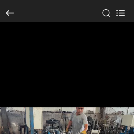
KN
Wire
Mesh
Co.,
Ltd..
All
Rights
Reserved.
À
LA
MAISON
PRODUITS
À
PROPOS
DE
NOUS