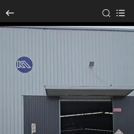
KN
Wire
Mesh
Co.,
Ltd..
All
Rights
Reserved.
À
LA
MAISON
PRODUITS
À
PROPOS
DE
NOUS