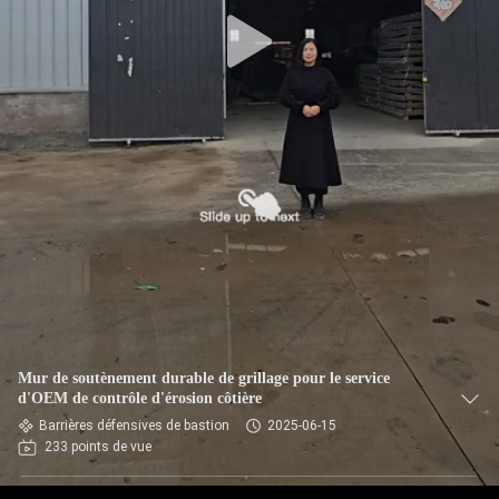
VISITE
DE
L'USINE
CONTRÔLE
DE
QUALITÉ
NOUS
CONTACTER
Mur de soutènement durable de grillage pour le service
NOUVELLES
d'OEM de contrôle d'érosion côtière
Barrières défensives de bastion
2025-06-15
233 points de vue
DEMANDEZ