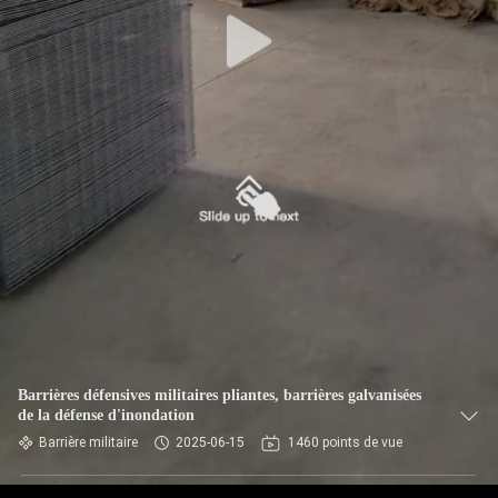
VISITE
DE
L'USINE
CONTRÔLE
DE
QUALITÉ
NOUS
CONTACTER
Barrières défensives militaires pliantes, barrières galvanisées
NOUVELLES
de la défense d'inondation
Barrière militaire
2025-06-15
1460 points de vue
DEMANDEZ