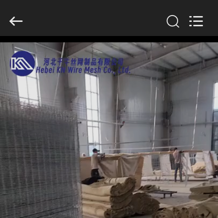
KN
Wire
Mesh
Co.,
Ltd..
All
Rights
Reserved.
À
LA
MAISON
PRODUITS
À
PROPOS
DE
NOUS