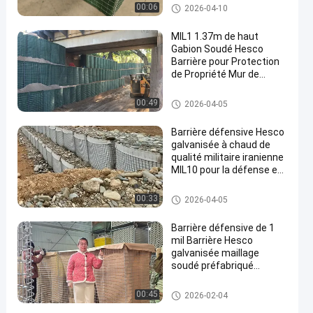
vente chaude
Barrière militaire
00:06
2026-04-10
MIL1 1.37m de haut
Gabion Soudé Hesco
Barrière pour Protection
de Propriété Mur de
Soutènement
Barrière militaire
00:49
2026-04-05
Barrière défensive Hesco
galvanisée à chaud de
qualité militaire iranienne
MIL10 pour la défense et
les solutions d'inondation
Barrière militaire
00:33
2026-04-05
Barrière défensive de 1
mil Barrière Hesco
galvanisée maillage
soudé préfabriqué
contrôle des inondations
fortifications militaires
Barrière défensive
00:45
2026-02-04
assemblage facile