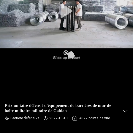
VISITE
DE
L'USINE
CONTRÔLE
DE
QUALITÉ
NOUS
CONTACTER
Prix unitaire défensif d'équipement de barrières de mur de
NOUVELLES
boîte militaire militaire de Gabion
Barrière défensive
2022-10-10
4822 points de vue
DEMANDEZ