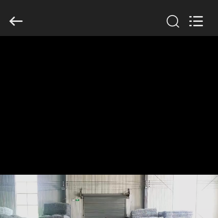
KN
Wire
Mesh
Co.,
Ltd..
All
Rights
Reserved.
À
LA
MAISON
PRODUITS
À
PROPOS
DE
NOUS