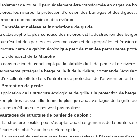
'isolement de route, il peut également être transformée en cages de boît
ivières, les rivières, la protection d'érosion des barrages et des digues,
ermeture des réservoirs et des rivières.
Contrôle et rivières et inondations de guide
a catastrophe la plus sérieuse des rivières est la destruction des berges
our résultat des pertes des vies massives et des propriétés et érosion d
tructure nette de gabion écologique peut de manière permanente protéger
Lit de canal de la Manche
a construction du canal implique la stabilité du lit de pente et de rivièr
ermanente protéger la berge ou le lit de la rivière, commande l'écoule
 d'excellents effets dans l'entretien de protection de l'environnement et 
Protection de pente
'application de la structure écologique de grille à la protection de berge 
xemple très réussi. Elle donne le plein jeu aux avantages de la grille éco
'autres méthodes ne peuvent pas réaliser.
vantages de structure de panier de gabion :
.
La structure flexible peut s'adapter aux changements de la pente sans 
écurité et stabilité que la structure rigide ;