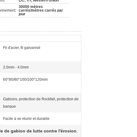
nt:
L/C, T/T, Western Union
30000 mètres
ionnement:
carrés/mètres carrés par
jour
Fil d'acier, fil galvanisé
2.0mm - 4.0mm
60*80/80*100/100*120mm
Gabions, protection de Rockfall, protection de
banque
Facile à se réunir et durable
le de gabion de lutte contre l'érosion
,