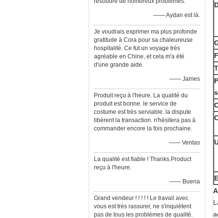
résoudre de nombreux problèmes.
D
—— Aydan est là.
Je voudrais exprimer ma plus profonde
gratitude à Cora pour sa chaleureuse
G
hospitalité. Ce fut un voyage très
F
agréable en Chine, et cela m'a été
d'une grande aide.
T
—— James
P
s
Produit reçu à l'heure. La qualité du
produit est bonne. le service de
C
costume est très serviable. la dispute
C
libèrent la transaction. n'hésitera pas à
commander encore la fois prochaine.
U
—— Ventas
La qualité est fiable ! Thanks.Product
reçu à l'heure.
E
—— Buena
A
Grand vendeur ! ! ! ! ! Le travail avec
L
vous est très rassurer, ne s'inquiètent
a
pas de tous les problèmes de qualité.