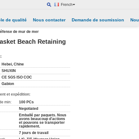
French
le de qualité
Nous contacter
Demande de soumission
Nou
 défense de mur de mer
Basket Beach Retaining
t:
Hebei, Chine
SHUXIN
CE SGS ISO COC
Gabion
nt et expédition:
de min:
100 PCs
Negotiated
Emballé par paquets. Nous
avons beaucoup d'actions
et pouvons se transporter
rapidement.
7 jours de travail