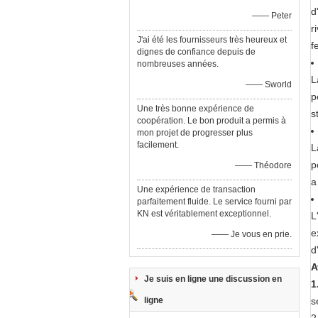
d
—— Peter
r
J'ai été les fournisseurs très heureux et
f
dignes de confiance depuis de
nombreuses années.
L
—— Sworld
p
Une très bonne expérience de
s
coopération. Le bon produit a permis à
mon projet de progresser plus
facilement.
L
p
—— Théodore
a
Une expérience de transaction
parfaitement fluide. Le service fourni par
KN est véritablement exceptionnel.
L
e
—— Je vous en prie.
d
A
Je suis en ligne une discussion en
1
ligne
s