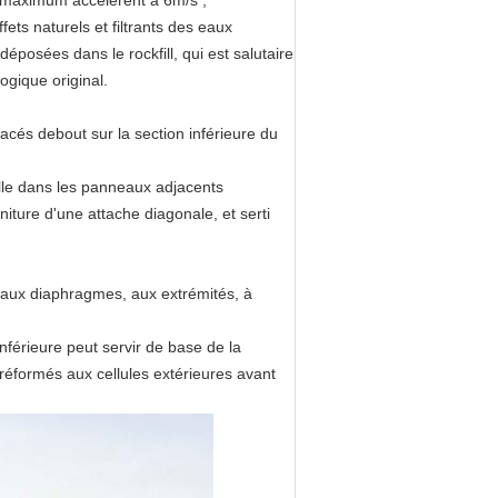
au maximum accélèrent à 6m/s ;
fets naturels et filtrants des eaux
éposées dans le rockfill, qui est salutaire
ogique original.
acés debout sur la section inférieure du
ille dans les panneaux adjacents
iture d'une attache diagonale, et serti
al aux diaphragmes, aux extrémités, à
nférieure peut servir de base de la
 préformés aux cellules extérieures avant