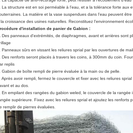
. La capacité de anti-récurage forte, peut résister à l'écoulement d'e
. La structure est en soi perméable à l'eau, et a la tolérance forte aux ef
outerraines. La matière et la vase suspendues dans l'eau peuvent être d
 la croissance des usines naturelles. Reconstituez l'environnement écol
rocédure d'installation de panier de Gabion :
.
Des panneaux d'extrémités, de diaphragmes, avant et arrières sont pl
rillage
. Panneaux sûrs en vissant les reliures sprial par les ouvertures de ma
. Des renforts seront placés à travers les coins, à 300mm du coin. Fourn
ar replis
. Gabion de boîte rempli de pierre évaluée à la main ou de pelle.
. Après avoir rempli, fermez le couvercle et fixer avec les reliures spri
'avant et au dos.
. En empilant des rangées du gabion weled, le couvercle de la rangée i
angée supérieure. Fixez avec les reliures sprial et ajoutez les renforts
e remplir de pierres évaluées.