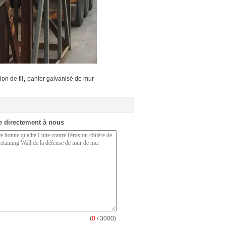
,
on de fil
panier galvanisé de mur
 directement à nous
(
0
/ 3000)