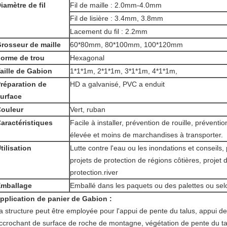
iamètre de fil
Fil de maille : 2.0mm-4.0mm
Fil de lisière : 3.4mm, 3.8mm
Lacement du fil : 2.2mm
rosseur de maille
60*80mm, 80*100mm, 100*120mm
orme de trou
Hexagonal
aille de Gabion
1*1*1m, 2*1*1m, 3*1*1m, 4*1*1m,
réparation de
HD a galvanisé, PVC a enduit
urface
ouleur
Vert, ruban
aractéristiques
Facile à installer, prévention de rouille, préventi
élevée et moins de marchandises à transporter.
tilisation
Lutte contre l'eau ou les inondations et conseils,
projets de protection de régions côtières, projet 
protection.river
mballage
Emballé dans les paquets ou des palettes ou selo
pplication de panier de Gabion :
a structure peut être employée pour l'appui de pente du talus, appui d
ccrochant de surface de roche de montagne, végétation de pente du talu