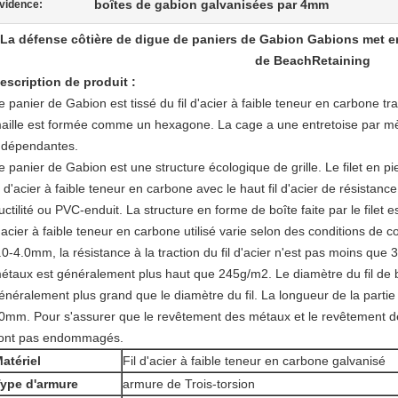
boîtes de gabion galvanisées par 4mm
vidence:
La défense côtière de digue de paniers de Gabion Gabions met en 
de BeachRetaining
escription de produit :
e panier de Gabion est tissé du fil d'acier à faible teneur en carbone tra
aille est formée comme un hexagone. La cage a une entretoise par mètr
ndépendantes.
e panier de Gabion est une structure écologique de grille. Le filet en 
il d'acier à faible teneur en carbone avec le haut fil d'acier de résistanc
uctilité ou PVC-enduit. La structure en forme de boîte faite par le filet e
'acier à faible teneur en carbone utilisé varie selon des conditions de
.0-4.0mm, la résistance à la traction du fil d'acier n'est pas moins que
étaux est généralement plus haut que 245g/m2. Le diamètre du fil de b
énéralement plus grand que le diamètre du fil. La longueur de la partie
0mm. Pour s'assurer que le revêtement des métaux et le revêtement de P
ont pas endommagés.
atériel
Fil d'acier à faible teneur en carbone galvanisé
ype d'armure
armure de Trois-torsion