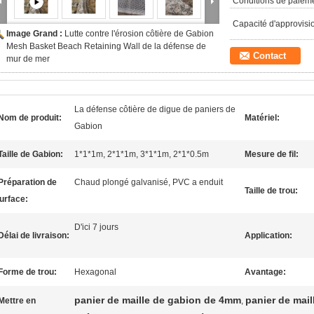
Conditions de paieme
Capacité d'approvis
Image Grand :
Lutte contre l'érosion côtière de Gabion
Mesh Basket Beach Retaining Wall de la défense de
Contact
mur de mer
La défense côtière de digue de paniers de
Nom de produit:
Matériel:
Gabion
Taille de Gabion:
1*1*1m, 2*1*1m, 3*1*1m, 2*1*0.5m
Mesure de fil:
Préparation de
Chaud plongé galvanisé, PVC a enduit
Taille de trou:
urface:
D'ici 7 jours
Délai de livraison:
Application:
Forme de trou:
Hexagonal
Avantage:
panier de maille de gabion de 4mm
panier de mail
Mettre en
,