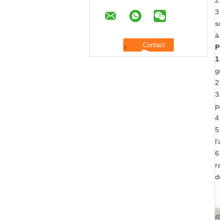
2
3
s
à
P
1
g
2
3
p
4
5
l
6
r
d