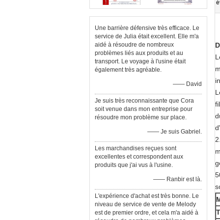
é
Une barrière défensive très efficace. Le
service de Julia était excellent. Elle m'a
aidé à résoudre de nombreux
D
problèmes liés aux produits et au
L
transport. Le voyage à l'usine était
m
également très agréable.
i
—— David
L
Je suis très reconnaissante que Cora
f
soit venue dans mon entreprise pour
d
résoudre mon problème sur place.
d
—— Je suis Gabriel.
2
Les marchandises reçues sont
m
excellentes et correspondent aux
g
produits que j'ai vus à l'usine.
5
—— Ranbir est là.
s
L'expérience d'achat est très bonne. Le
M
niveau de service de vente de Melody
T
est de premier ordre, et cela m'a aidé à