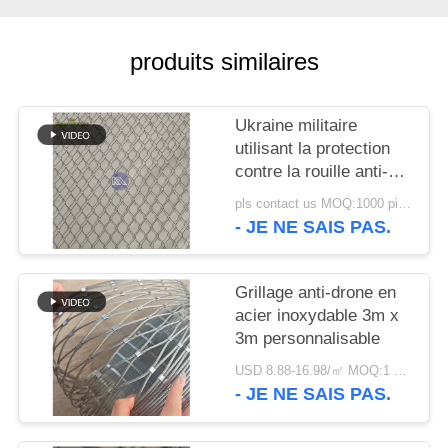
UN DEVIS
produits similaires
PLAN
DU
Ukraine militaire
SITE
utilisant la protection
contre la rouille anti-
drone filetage de
POLITIQUE
pls contact us MOQ:1000 pièces
sécurité clôtures câble
- JE NE SAIS PAS.
DE
filet de câble
CONFIDENTIALITÉ
Grillage anti-drone en
acier inoxydable 3m x
3m personnalisable
USD 8.88-16.98/㎡ MOQ:1 pcs
- JE NE SAIS PAS.