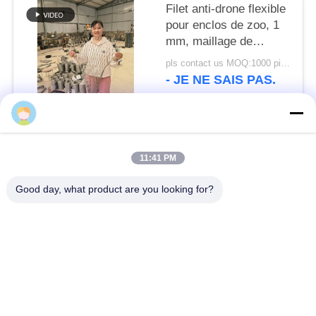
Filet anti-drone flexible
pour enclos de zoo, 1
mm, maillage de
sécurité en câble
pls contact us MOQ:1000 pièces
d'acier inoxydable
- JE NE SAIS PAS.
Catégories populaires
Tous
11:41 PM
Barrière défensive
Barrière militaire
Good day, what product are you looking for?
Barrières défensives
Barrières remplies de
de bastion
sable
Barbelé de rasoir
fil barbelé de sécurité