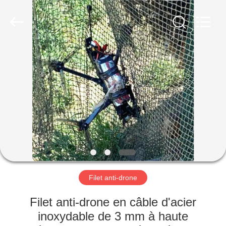
KN
Wire
Mesh
Co.,
Ltd..
All
Rights
Reserved.
À
LA
MAISON
PRODUITS
À
PROPOS
Filet anti-drone
DE
NOUS
Filet anti-drone en câble d'acier
inoxydable de 3 mm à haute