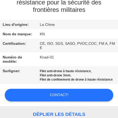
VISITE
résistance pour la sécurité des
frontières militaires
DE
L'USINE
Lieu d'origine:
La Chine
Nom de marque:
KN
CONTRÔLE
DE
Certification:
CE, ISO, SGS, SASO, PVOC,COC, FM A, FM
E
QUALITÉ
Numéro de
Knad-01
modèle:
NOUS
Surligner:
,
Filet anti-drone à haute résistance
,
Filet anti-drone 3mm
CONTACTER
Filet de confinement de drone à haute résistance
NOUVELLES
CONTACT!
DEMANDEZ
DÉPLIER LES DÉTAILS