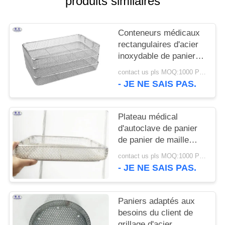
produits similaires
UN DEVIS
Conteneurs médicaux
PLAN
rectangulaires d'acier
DU
inoxydable de panier
de grillage d'anti
SITE
contact us pls MOQ:1000 Pieces
corrosion
- JE NE SAIS PAS.
POLITIQUE
DE
Plateau médical
d'autoclave de panier
CONFIDENTIALITÉ
de panier de maille
d'acier inoxydable de
contact us pls MOQ:1000 Piece
stérilisation
- JE NE SAIS PAS.
Paniers adaptés aux
besoins du client de
grillage d'acier