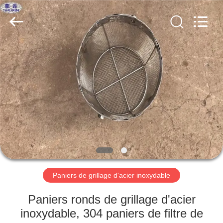
KN
Wire
Mesh
Co.,
Ltd..
All
Rights
Reserved.
À
LA
MAISON
PRODUITS
À
PROPOS
Paniers de grillage d'acier inoxydable
DE
NOUS
Paniers ronds de grillage d'acier
inoxydable, 304 paniers de filtre de