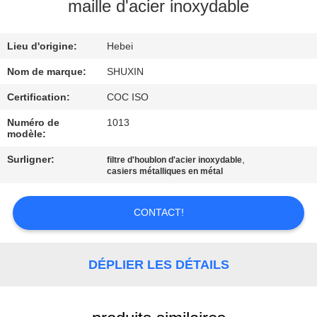
VISITE
maille d'acier inoxydable
DE
Lieu d'origine:
Hebei
L'USINE
Nom de marque:
SHUXIN
CONTRÔLE
Certification:
COC ISO
DE
Numéro de
1013
modèle:
QUALITÉ
Surligner:
,
filtre d'houblon d'acier inoxydable
casiers métalliques en métal
NOUS
CONTACTER
CONTACT!
NOUVELLES
DÉPLIER LES DÉTAILS
DEMANDEZ