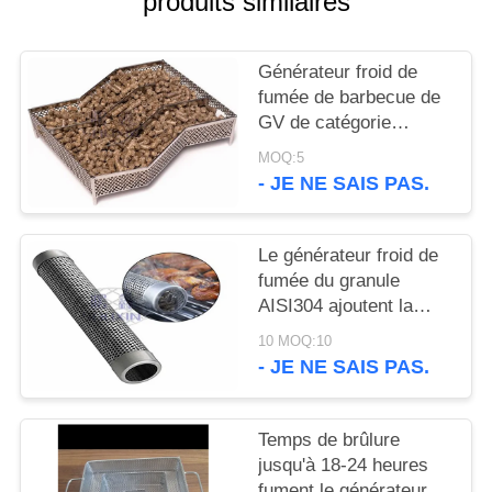
produits similaires
UN DEVIS
Générateur froid de
PLAN
fumée de barbecue de
DU
GV de catégorie
comestible pour la
SITE
MOQ:5
viande de tabagisme
- JE NE SAIS PAS.
POLITIQUE
DE
Le générateur froid de
fumée du granule
CONFIDENTIALITÉ
AISI304 ajoutent la
saveur de fumée aux
10 MOQ:10
nourritures grillées
- JE NE SAIS PAS.
Temps de brûlure
jusqu'à 18-24 heures
fument le générateur