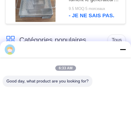
pour le tabagisme froid
9.5 MOQ:5 morceaux
- JE NE SAIS PAS.
Catégories populaires
Tous
Barrière défensive
Barrière militaire
6:33 AM
Barrières défensives
Barrières remplies de
Good day, what product are you looking for?
de bastion
sable
Barbelé de rasoir
fil barbelé de sécurité
MZP obstacle de fil
Fil antitanque
de faible visibilité