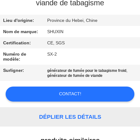
VISITE
viande de tabagisme
DE
Lieu d'origine:
Province du Hebei, Chine
L'USINE
Nom de marque:
SHUXIN
CONTRÔLE
Certification:
CE, SGS
DE
Numéro de
SX-2
modèle:
QUALITÉ
Surligner:
,
générateur de fumée pour le tabagisme froid
générateur de fumée de viande
NOUS
CONTACTER
CONTACT!
NOUVELLES
DÉPLIER LES DÉTAILS
DEMANDEZ