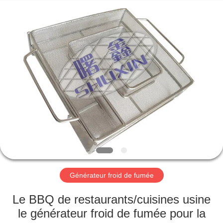
KN
Wire
Mesh
Co.,
Ltd..
All
Rights
Reserved.
À
LA
MAISON
PRODUITS
À
PROPOS
Générateur froid de fumée
DE
NOUS
Le BBQ de restaurants/cuisines usine
le générateur froid de fumée pour la