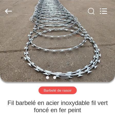
KN
Wire
Mesh
Co.,
Ltd..
All
Rights
Reserved.
À
LA
MAISON
PRODUITS
À
PROPOS
Barbelé de rasoir
DE
NOUS
Fil barbelé en acier inoxydable fil vert
foncé en fer peint