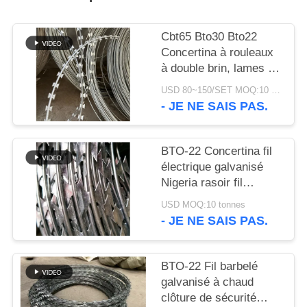
UN DEVIS
Cbt65 Bto30 Bto22
PLAN
Concertina à rouleaux
à double brin, lames de
DU
rasoir, fil barbelé
USD 80~150/SET MOQ:10 tonnes
SITE
- JE NE SAIS PAS.
POLITIQUE
BTO-22 Concertina fil
DE
électrique galvanisé
CONFIDENTIALITÉ
Nigeria rasoir fil
barbelé rasoir fil prix
USD MOQ:10 tonnes
par rouleau
- JE NE SAIS PAS.
BTO-22 Fil barbelé
galvanisé à chaud
clôture de sécurité