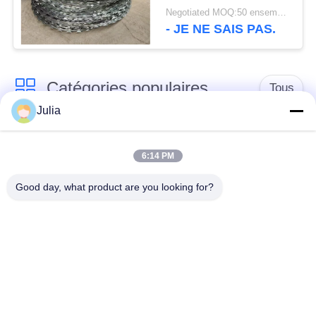
rasoir unique
Negotiated MOQ:50 ensembles
- JE NE SAIS PAS.
Catégories populaires
Tous
Julia
Barrière défensive
Barrière militaire
6:14 PM
Barrières défensives
Barrières remplies de
Good day, what product are you looking for?
de bastion
sable
Barbelé de rasoir
fil barbelé de sécurité
MZP obstacle de fil
Fil antitanque
de faible visibilité