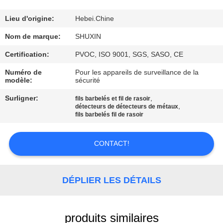
VISITE
DE
Lieu d'origine:
Hebei.Chine
L'USINE
Nom de marque:
SHUXIN
Certification:
PVOC, ISO 9001, SGS, SASO, CE
CONTRÔLE
Numéro de
Pour les appareils de surveillance de la
modèle:
sécurité
DE
Surligner:
,
QUALITÉ
fils barbelés et fil de rasoir
,
détecteurs de détecteurs de métaux
fils barbelés fil de rasoir
NOUS
CONTACT!
CONTACTER
NOUVELLES
DÉPLIER LES DÉTAILS
DEMANDEZ
produits similaires