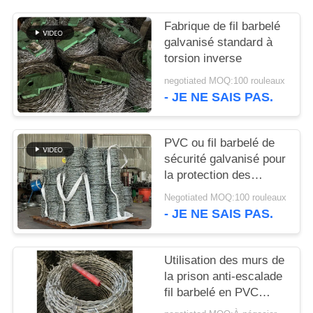
UN DEVIS
Fabrique de fil barbelé
galvanisé standard à
PLAN
torsion inverse
DU
negotiated MOQ:100 rouleaux
SITE
- JE NE SAIS PAS.
POLITIQUE
PVC ou fil barbelé de
sécurité galvanisé pour
DE
la protection des
CONFIDENTIALITÉ
frontières
Negotiated MOQ:100 rouleaux
- JE NE SAIS PAS.
Utilisation des murs de
la prison anti-escalade
fil barbelé en PVC
enduit en fer unique