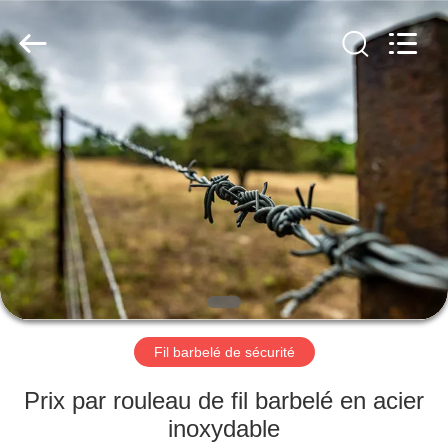
KN
Wire
Mesh
Co.,
Ltd..
All
Rights
Reserved.
À
LA
MAISON
PRODUITS
À
PROPOS
Fil barbelé de sécurité
DE
NOUS
Prix par rouleau de fil barbelé en acier
inoxydable