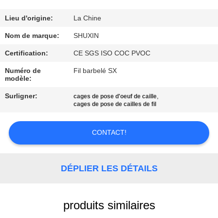
VISITE
DE
Lieu d'origine:
La Chine
L'USINE
Nom de marque:
SHUXIN
Certification:
CE SGS ISO COC PVOC
CONTRÔLE
Numéro de
Fil barbelé SX
modèle:
DE
Surligner:
,
QUALITÉ
cages de pose d'oeuf de caille
cages de pose de cailles de fil
NOUS
CONTACT!
CONTACTER
DÉPLIER LES DÉTAILS
NOUVELLES
produits similaires
DEMANDEZ