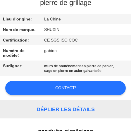
VISITE
pierre de grillage
DE
Lieu d'origine:
La Chine
L'USINE
Nom de marque:
SHUXIN
CONTRÔLE
Certification:
CE SGS ISO COC
DE
Numéro de
gabion
modèle:
QUALITÉ
Surligner:
,
murs de soutènement en pierre de panier
cage en pierre en acier galvanisée
NOUS
CONTACTER
CONTACT!
NOUVELLES
DÉPLIER LES DÉTAILS
DEMANDEZ