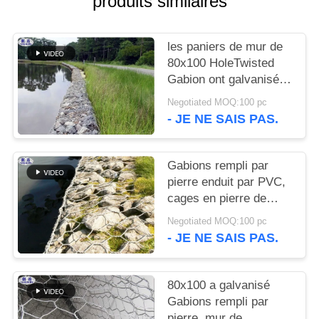
produits similaires
UN DEVIS
les paniers de mur de
PLAN
80x100 HoleTwisted
DU
Gabion ont galvanisé la
préparation de surface
SITE
Negotiated MOQ:100 pc
- JE NE SAIS PAS.
POLITIQUE
DE
Gabions rempli par
pierre enduit par PVC,
CONFIDENTIALITÉ
cages en pierre de
Gabion de mur de
Negotiated MOQ:100 pc
soutènement
- JE NE SAIS PAS.
80x100 a galvanisé
Gabions rempli par
pierre, mur de