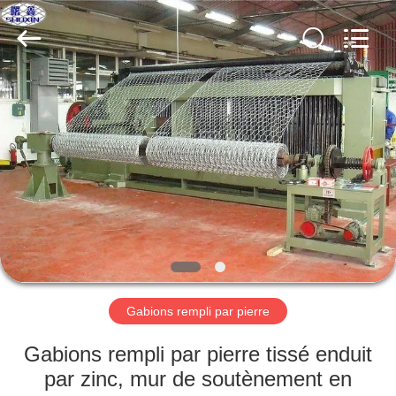
KN
Wire
Mesh
Co.,
Ltd..
All
Rights
Reserved.
À
LA
MAISON
PRODUITS
À
PROPOS
Gabions rempli par pierre
DE
NOUS
Gabions rempli par pierre tissé enduit
par zinc, mur de soutènement en