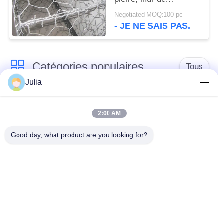
soutènement de
Negotiated MOQ:100 pc
paniers de Gabion
- JE NE SAIS PAS.
Catégories populaires
Tous
Julia
Barrière défensive
Barrière militaire
2:00 AM
Barrières défensives
Barrières remplies de
Good day, what product are you looking for?
de bastion
sable
Barbelé de rasoir
fil barbelé de sécurité
MZP obstacle de fil
Fil antitanque
de faible visibilité