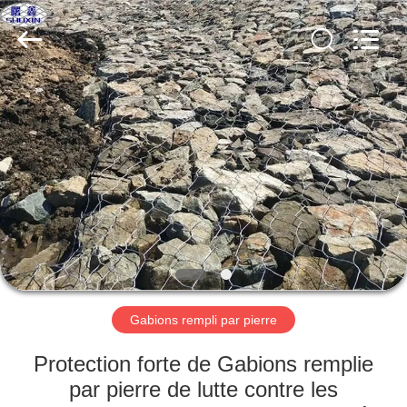
KN
Wire
Mesh
Co.,
Ltd..
All
Rights
Reserved.
À
LA
MAISON
PRODUITS
À
PROPOS
Gabions rempli par pierre
DE
NOUS
Protection forte de Gabions remplie
par pierre de lutte contre les