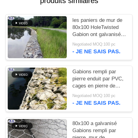
produits similaires
UN DEVIS
les paniers de mur de
PLAN
80x100 HoleTwisted
DU
Gabion ont galvanisé la
préparation de surface
SITE
Negotiated MOQ:100 pc
- JE NE SAIS PAS.
POLITIQUE
DE
Gabions rempli par
pierre enduit par PVC,
CONFIDENTIALITÉ
cages en pierre de
Gabion de mur de
Negotiated MOQ:100 pc
soutènement
- JE NE SAIS PAS.
80x100 a galvanisé
Gabions rempli par
pierre, mur de