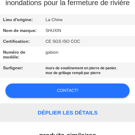
VISITE
inondations pour la fermeture de rivière
DE
Lieu d'origine:
La Chine
L'USINE
Nom de marque:
SHUXIN
CONTRÔLE
Certification:
CE SGS ISO COC
DE
Numéro de
gabion
modèle:
QUALITÉ
Surligner:
,
murs de soutènement en pierre de panier
mur de grillage rempli par pierre
NOUS
CONTACTER
CONTACT!
NOUVELLES
DÉPLIER LES DÉTAILS
DEMANDEZ