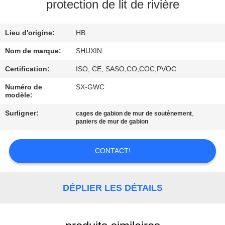
VISITE
protection de lit de rivière
DE
Lieu d'origine:
HB
L'USINE
Nom de marque:
SHUXIN
CONTRÔLE
Certification:
ISO, CE, SASO,CO,COC,PVOC
DE
Numéro de
SX-GWC
modèle:
QUALITÉ
Surligner:
,
cages de gabion de mur de soutènement
paniers de mur de gabion
NOUS
CONTACTER
CONTACT!
NOUVELLES
DÉPLIER LES DÉTAILS
DEMANDEZ