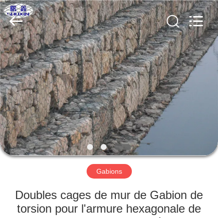
KN
Wire
Mesh
Co.,
Ltd..
All
Rights
Reserved.
À
LA
MAISON
PRODUITS
À
PROPOS
Gabions
DE
NOUS
Doubles cages de mur de Gabion de
torsion pour l'armure hexagonale de