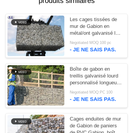
produits similaires
UN DEVIS
Les cages tissées de
PLAN
mur de Gabion en
DU
métal/ont galvanisé le
service en pierre en
SITE
Negotiated MOQ:100 pc
acier d'OEM de cage
- JE NE SAIS PAS.
POLITIQUE
DE
Boîte de gabon en
treillis galvanisé lourd
CONFIDENTIALITÉ
personnalisé longueur
largeur hauteur
Negotiated MOQ:PC 100
barrages protection
- JE NE SAIS PAS.
contre les taches
Cages enduites de mur
de Gabion de paniers
de PVC Gabion, boîte