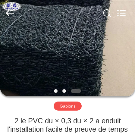
KN
Wire
Mesh
Co.,
Ltd..
All
Rights
Reserved.
À
LA
MAISON
PRODUITS
À
PROPOS
Gabions
DE
NOUS
2 le PVC du × 0,3 du × 2 a enduit
l'installation facile de preuve de temps