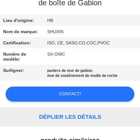
VISITE
de boîte de Gabion
DE
Lieu d'origine:
HB
L'USINE
Nom de marque:
SHUXIN
CONTRÔLE
Certification:
ISO, CE, SASO,CO,COC,PVOC
DE
Numéro de
SX-GWC
modèle:
QUALITÉ
Surligner:
,
paniers de mur de gabion
mur de soutènement de maille de roche
NOUS
CONTACTER
CONTACT!
NOUVELLES
DÉPLIER LES DÉTAILS
DEMANDEZ