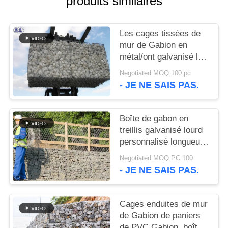
produits similaires
UN DEVIS
Les cages tissées de
PLAN
mur de Gabion en
DU
métal/ont galvanisé le
service en pierre en
SITE
Negotiated MOQ:100 pc
acier d'OEM de cage
- JE NE SAIS PAS.
POLITIQUE
DE
Boîte de gabon en
treillis galvanisé lourd
CONFIDENTIALITÉ
personnalisé longueur
largeur hauteur
Negotiated MOQ:PC 100
barrages protection
- JE NE SAIS PAS.
contre les taches
Cages enduites de mur
de Gabion de paniers
de PVC Gabion, boîte