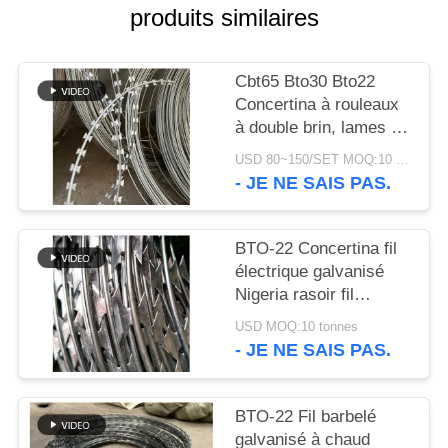
UN DEVIS
produits similaires
PLAN
Cbt65 Bto30 Bto22
DU
Concertina à rouleaux
à double brin, lames de
SITE
rasoir, fil barbelé
USD 80~150/SET MOQ:10 tonnes
- JE NE SAIS PAS.
POLITIQUE
DE
BTO-22 Concertina fil
CONFIDENTIALITÉ
électrique galvanisé
Nigeria rasoir fil
barbelé rasoir fil prix
USD MOQ:10 tonnes
par rouleau
- JE NE SAIS PAS.
BTO-22 Fil barbelé
galvanisé à chaud