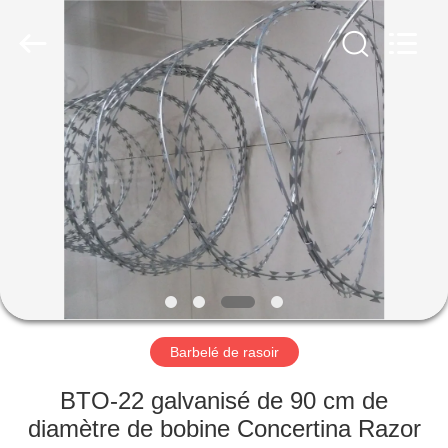
KN
Wire
Mesh
Co.,
Ltd..
All
Rights
Reserved.
À
LA
MAISON
PRODUITS
À
PROPOS
Barbelé de rasoir
DE
NOUS
BTO-22 galvanisé de 90 cm de
diamètre de bobine Concertina Razor