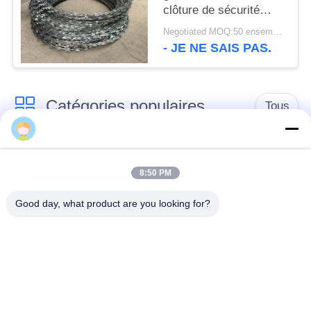
clôture de sécurité
rasoir unique
Negotiated MOQ:50 ensembles
- JE NE SAIS PAS.
Catégories populaires
Tous
Barrière défensive
Barrière militaire
8:50 PM
Barrières défensives
Barrières remplies de
Good day, what product are you looking for?
de bastion
sable
Barbelé de rasoir
fil barbelé de sécurité
MZP obstacle de fil
Fil antitanque
de faible visibilité