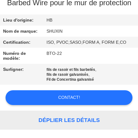
VISITE
Barbed Wire pour le mur de protection
DE
Lieu d'origine:
HB
L'USINE
Nom de marque:
SHUXIN
CONTRÔLE
Certification:
ISO, PVOC,SASO,FORM A, FORM E,CO
DE
Numéro de
BTO-22
modèle:
QUALITÉ
Surligner:
,
fils de rasoir et fils barbelés
,
fils de rasoir galvanisés
Fil de Concertina galvanisé
NOUS
CONTACTER
CONTACT!
NOUVELLES
DÉPLIER LES DÉTAILS
DEMANDEZ