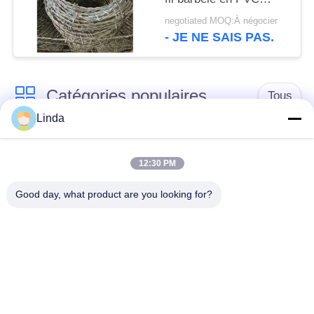
enduit en fer unique
negotiated MOQ:À négocier
- JE NE SAIS PAS.
Catégories populaires
Tous
Linda
Barrière défensive
Barrière militaire
12:30 PM
Barrières défensives
Barrières remplies de
Good day, what product are you looking for?
de bastion
sable
Barbelé de rasoir
fil barbelé de sécurité
MZP obstacle de fil
Fil antitanque
de faible visibilité