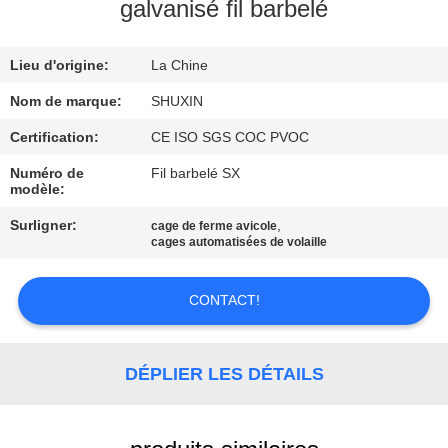
VISITE
galvanisé fil barbelé
DE
Lieu d'origine:
La Chine
L'USINE
Nom de marque:
SHUXIN
CONTRÔLE
Certification:
CE ISO SGS COC PVOC
DE
Numéro de
Fil barbelé SX
modèle:
QUALITÉ
Surligner:
,
cage de ferme avicole
cages automatisées de volaille
NOUS
CONTACTER
CONTACT!
NOUVELLES
DÉPLIER LES DÉTAILS
DEMANDEZ