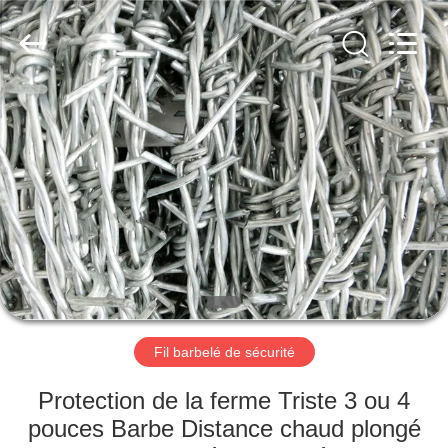
KN
Wire
Mesh
Co.,
Ltd..
All
Rights
Reserved.
À
LA
MAISON
PRODUITS
À
PROPOS
Fil barbelé de sécurité
DE
NOUS
Protection de la ferme Triste 3 ou 4
pouces Barbe Distance chaud plongé