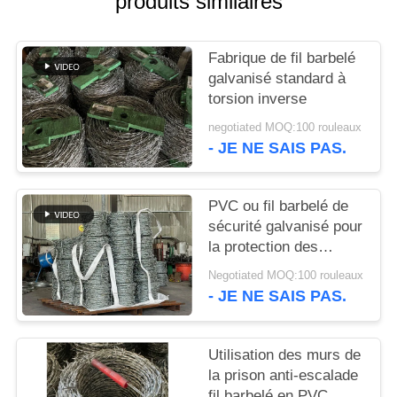
produits similaires
UN DEVIS
Fabrique de fil barbelé
PLAN
galvanisé standard à
DU
torsion inverse
SITE
negotiated MOQ:100 rouleaux
- JE NE SAIS PAS.
POLITIQUE
DE
PVC ou fil barbelé de
sécurité galvanisé pour
CONFIDENTIALITÉ
la protection des
frontières
Negotiated MOQ:100 rouleaux
- JE NE SAIS PAS.
Utilisation des murs de
la prison anti-escalade
fil barbelé en PVC