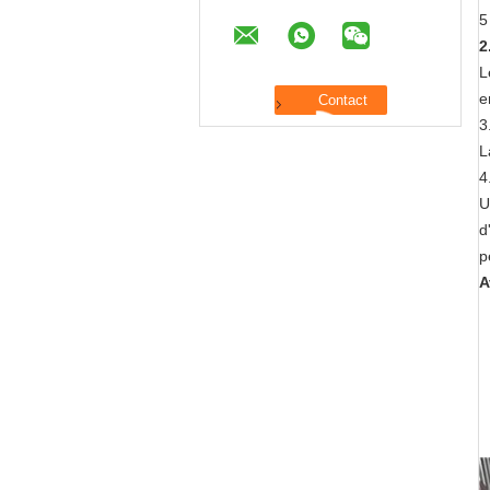
5
2
L
e
3
L
4
U
d
p
A