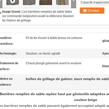
Capacité d'approvis
Contact
Image Grand :
Les barrières remplies de sable faites
sur commande beiges/ont soudé la défensive Bassion
de Gabion de grillage
matières
Fil de fer d'acier à faible teneur en carbone
géote
remières:
Technologie:
Soudure, se réunir, agrafé
Apet
Traitement de
Chaud plongé galvanisé avant la soudure
Diam
urface:
boîtes de grillage de gabion
murs remplis de sabl
Mettre en
,
vidence:
Barrières remplies de sable rayées haut par géotextile adaptées 
couleur beige
es barrières remplies de sable peuvent également acccepted adapté aux