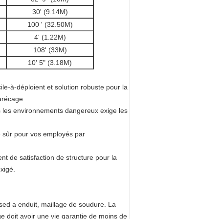
30' (9.14M)
100 ' (32.50M)
4' (1.22M)
108' (33M)
10' 5" (3.18M)
ile-à-déploient et solution robuste pour la
marécage
ans les environnements dangereux exige les
ge sûr pour vos employés par
nt de satisfaction de structure pour la
xigé.
nised a enduit, maillage de soudure. La
lage doit avoir une vie garantie de moins de