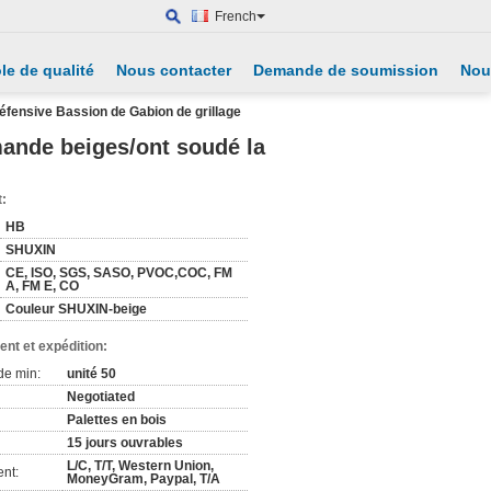
French
le de qualité
Nous contacter
Demande de soumission
Nou
éfensive Bassion de Gabion de grillage
mande beiges/ont soudé la
t:
HB
SHUXIN
CE, ISO, SGS, SASO, PVOC,COC, FM
A, FM E, CO
Couleur SHUXIN-beige
nt et expédition:
de min:
unité 50
Negotiated
Palettes en bois
15 jours ouvrables
L/C, T/T, Western Union,
nt:
MoneyGram, Paypal, T/A