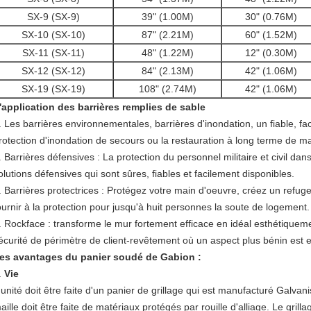
SX-9 (SX-9)
39" (1.00M)
30" (0.76M)
SX-10 (SX-10)
87" (2.21M)
60" (1.52M)
SX-11 (SX-11)
48" (1.22M)
12" (0.30M)
SX-12 (SX-12)
84" (2.13M)
42" (1.06M)
SX-19 (SX-19)
108" (2.74M)
42" (1.06M)
'application des barrières remplies de sable
. Les barrières environnementales, barrières d'inondation, un fiable, fac
rotection d'inondation de secours ou la restauration à long terme de 
. Barrières défensives : La protection du personnel militaire et civil d
olutions défensives qui sont sûres, fiables et facilement disponibles.
. Barrières protectrices : Protégez votre main d'oeuvre, créez un refu
ournir à la protection pour jusqu'à huit personnes la soute de logement.
. Rockface : transforme le mur fortement efficace en idéal esthétiqueme
écurité de périmètre de client-revêtement où un aspect plus bénin est e
es avantages du panier soudé de Gabion :
.
Vie
'unité doit être faite d'un panier de grillage qui est manufacturé Galva
aille doit être faite de matériaux protégés par rouille d'alliage. Le gril