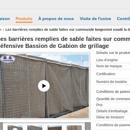
aison
Produits
À propos de nous
Visite de l'usine
Contrô
e
Les barrières remplies de sable faites sur commande beiges/ont soudé la d
es barrières remplies de sable faites sur com
éfensive Bassion de Gabion de grillage
Détails sur le produi
Lieu d'origine:
Nom de marque:
Certification:
Numéro de modèle:
Conditions de paieme
Quantité de comman
Prix:
Détails d'emballage:
Délai de livraison:
Conditions de paieme