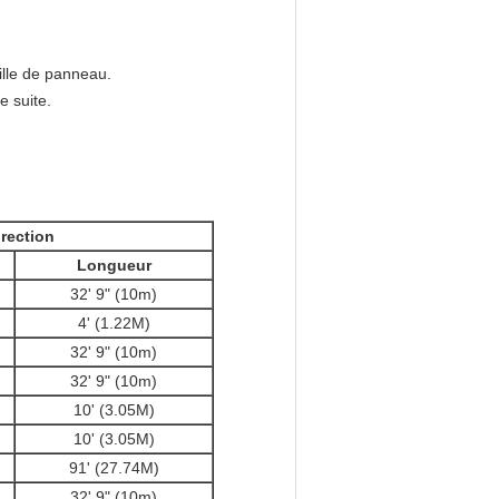
ille de panneau.
e suite.
orection
Longueur
32' 9" (10m)
4' (1.22M)
32' 9" (10m)
32' 9" (10m)
10' (3.05M)
10' (3.05M)
91' (27.74M)
32' 9" (10m)