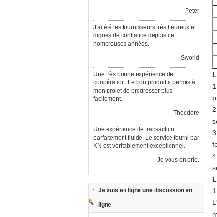
—— Peter
J'ai été les fournisseurs très heureux et
dignes de confiance depuis de
nombreuses années.
—— Sworld
Une très bonne expérience de
L
coopération. Le bon produit a permis à
1
mon projet de progresser plus
p
facilement.
2
—— Théodore
s
Une expérience de transaction
3
parfaitement fluide. Le service fourni par
f
KN est véritablement exceptionnel.
4
—— Je vous en prie.
s
L
Je suis en ligne une discussion en
1
L
ligne
m