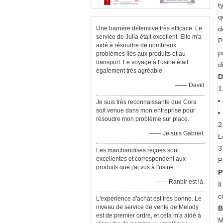
t
q
Une barrière défensive très efficace. Le
d
service de Julia était excellent. Elle m'a
P
aidé à résoudre de nombreux
p
problèmes liés aux produits et au
transport. Le voyage à l'usine était
d
également très agréable.
D
—— David
1
Je suis très reconnaissante que Cora
soit venue dans mon entreprise pour
résoudre mon problème sur place.
2
—— Je suis Gabriel.
L
3
Les marchandises reçues sont
excellentes et correspondent aux
P
produits que j'ai vus à l'usine.
P
—— Ranbir est là.
I
c
L'expérience d'achat est très bonne. Le
niveau de service de vente de Melody
B
est de premier ordre, et cela m'a aidé à
M