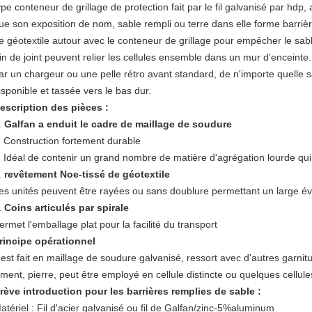
ype conteneur de grillage de protection fait par le fil galvanisé par hdp,
ue son exposition de nom, sable rempli ou terre dans elle forme barrière
e géotextile autour avec le conteneur de grillage pour empêcher le sabl
in de joint peuvent relier les cellules ensemble dans un mur d'enceinte.
ar un chargeur ou une pelle rétro avant standard, de n'importe quelle sa
isponible et tassée vers le bas dur.
escription des pièces :
.
Galfan a enduit le cadre de maillage de soudure
Construction fortement durable
Idéal de contenir un grand nombre de matière d'agrégation lourde qu
.
revêtement Noe-tissé de géotextile
es unités peuvent être rayées ou sans doublure permettant un large év
.
Coins articulés par spirale
ermet l'emballage plat pour la facilité du transport
rincipe opérationnel
l est fait en maillage de soudure galvanisé, ressort avec d'autres garnit
iment, pierre, peut être employé en cellule distincte ou quelques cellul
rève introduction pour les barrières remplies de sable :
atériel : Fil d'acier galvanisé ou fil de Galfan/zinc-5%aluminum