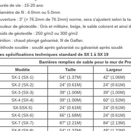
urée de vie : 15-20 ans
iamètre de fil : 4.0mm ou 5.0mm
uverture : 3" (× 76.2mm de 76.2mm) norme, sera s'ajustent selon la ta
ouleur de géotextile : Gris et militaire, beige, le sable colorent et ainsi d
oids de géotextile : 250 g/m2 ou 300 g/m2
inition : chaud plongé galvanisé, fil de Galfan.
éthode soudée : soudé après galvanisé ou galvanisé après soudé
es spécifications techniques standard de SX 1 à SX 19
Barrières remplies de sable pour le mur de Pr
Modèle
Taille
Largeur
SX-1 (SX-1)
54" (1.37M)
42" (1.06M)
SX-2 (SX-2)
24" (0.61M)
24" (0.61M)
SX-3 (SX-3)
39" (1.00M)
39" (1.00M)
SX-4 (SX-4)
39" (1.00M)
60" (1.52M)
SX-5SX-5)
24" (0.61M)
24" (0.61M)
SX-6 (SX-6)
66" (1.68M)
24" (0.61M)
SX-7 (SX-7)
87" (2.21M)
84" (2.13M)
SX-8 (SX-8)
54" (1.37M)
48" (1.22M)