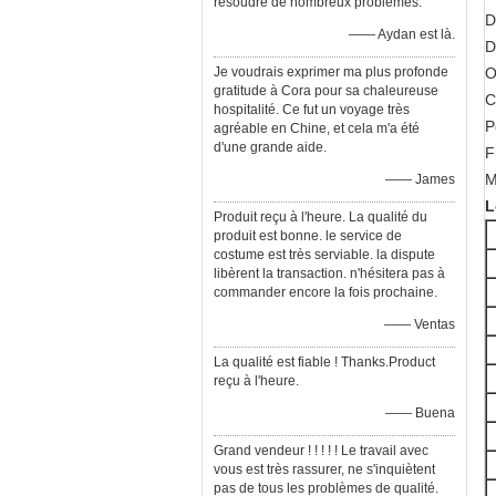
résoudre de nombreux problèmes.
D
—— Aydan est là.
D
Je voudrais exprimer ma plus profonde
O
gratitude à Cora pour sa chaleureuse
C
hospitalité. Ce fut un voyage très
P
agréable en Chine, et cela m'a été
d'une grande aide.
F
M
—— James
L
Produit reçu à l'heure. La qualité du
produit est bonne. le service de
costume est très serviable. la dispute
libèrent la transaction. n'hésitera pas à
commander encore la fois prochaine.
—— Ventas
La qualité est fiable ! Thanks.Product
reçu à l'heure.
—— Buena
Grand vendeur ! ! ! ! ! Le travail avec
vous est très rassurer, ne s'inquiètent
pas de tous les problèmes de qualité.