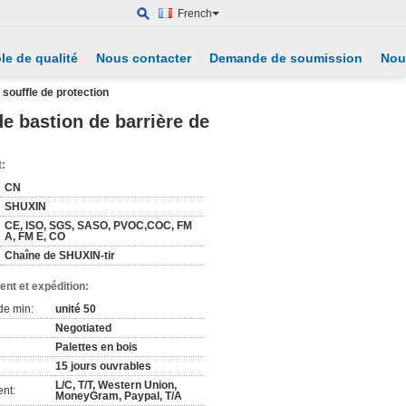
French
le de qualité
Nous contacter
Demande de soumission
Nou
 souffle de protection
de bastion de barrière de
t:
CN
SHUXIN
CE, ISO, SGS, SASO, PVOC,COC, FM
A, FM E, CO
Chaîne de SHUXIN-tir
nt et expédition:
de min:
unité 50
Negotiated
Palettes en bois
15 jours ouvrables
L/C, T/T, Western Union,
nt:
MoneyGram, Paypal, T/A