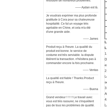
résoudre de nombreux problèmes.
—— Aydan est là.
Je voudrais exprimer ma plus profonde
gratitude à Cora pour sa chaleureuse
hospitalité. Ce fut un voyage très
agréable en Chine, et cela m'a été
d'une grande aide.
—— James
L
Produit reçu à l'heure. La qualité du
L
produit est bonne. le service de
1
costume est très serviable. la dispute
libèrent la transaction. n'hésitera pas à
D
commander encore la fois prochaine.
e
—— Ventas
2
L
La qualité est fiable ! Thanks.Product
s
reçu à l'heure.
3
—— Buena
A
Grand vendeur ! ! ! ! ! Le travail avec
4
vous est très rassurer, ne s'inquiètent
L
pas de tous les problèmes de qualité.