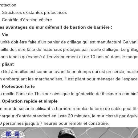
rotection
. Structures existantes protectrices
. Contrôle d'érosion côtière
es avantages du mur défensif de bastion de barrière :
.
Vie
'unité doit être faite d'un panier de grillage qui est manufacturé Galva
aille doit être faite de matériaux protégés par rouille d'alliage. Le gril
 ans tandis qu'exposé à l'environnement et de 10 ans où dans le maga
. pliant
e filet à mailles est commun avant le printemps qui est un cercle, maill
n embarquant les marchandises, il est pliant pour ménager de l'espace
.
Protection forte
a maille Panle de Thickner ainsi que le géotextile de thickner a combiné
.
Opération rapide et simple
n mur de sécurité utilisant la barrière remplie de terre de sable peut ê
hargeur d'entrée standard en juste 20 minutes, le mur classé par équi
0 personnes jusqu'à 7 heures pour remplir et construire.