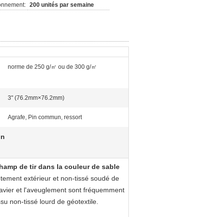
ionnement:
200 unités par semaine
norme de 250 g/㎡ ou de 300 g/㎡
3" (76.2mm×76.2mm)
Agrafe, Pin commun, ressort
on
champ de tir dans la couleur de sable
ement extérieur et non-tissé soudé de
e gravier et l'aveuglement sont fréquemment
u non-tissé lourd de géotextile.