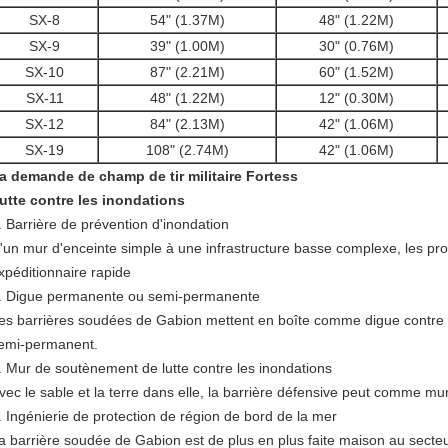
SX-8
54" (1.37M)
48" (1.22M)
SX-9
39" (1.00M)
30" (0.76M)
SX-10
87" (2.21M)
60" (1.52M)
SX-11
48" (1.22M)
12" (0.30M)
SX-12
84" (2.13M)
42" (1.06M)
SX-19
108" (2.74M)
42" (1.06M)
a demande de champ de tir militaire Fortess
utte contre les inondations
. Barrière de prévention d'inondation
'un mur d'enceinte simple à une infrastructure basse complexe, les pr
xpéditionnaire rapide
. Digue permanente ou semi-permanente
es barrières soudées de Gabion mettent en boîte comme digue contre 
emi-permanent.
. Mur de soutènement de lutte contre les inondations
vec le sable et la terre dans elle, la barrière défensive peut comme mu
. Ingénierie de protection de région de bord de la mer
a barrière soudée de Gabion est de plus en plus faite maison au sect