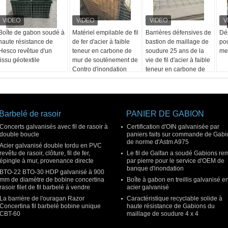
Boîte de gabon soudé à
Matériel empilable de fil
Barrières défensives de
Dé
haute résistance de
de fer d'acier à faible
bastion de maillage de
pou
Hesco revêtue d'un
teneur en carbone de
soudure 25 ans de la
me
tissu géotextile
mur de soutènement de
vie de fil d'acier à faible
Contro d'inondation
teneur en carbone de
durée
Barbelé de rasoir
PANIER DE GABION
Concerts galvanisés avec fil de rasoir à
Certification d'OIN galvanisée par
double boucle
paniers faits sur commande de Gabi
de norme d'Astm A975
Acier galvanisé double tordu en PVC
revêtu de rasoir, clôture, fil de fer,
Le fil de Galfan a soudé Gabions rem
épingle à mur, provenance directe
par pierre pour le service d'OEM de
banque d'inondation
BTO-22 BTO-30 HDP galvanisé à 900
mm de diamètre de bobine concertina
Boîte à gabon en treillis galvanisé e
rasoir filet de fil barbelé à vendre
acier galvanisé
La barrière de l'ouragan Razor
Caractéristique recyclable solide à
Concertina fil barbelé bobine unique
haute résistance de Gabions du
CBT-60
maillage de soudure 4 x 4