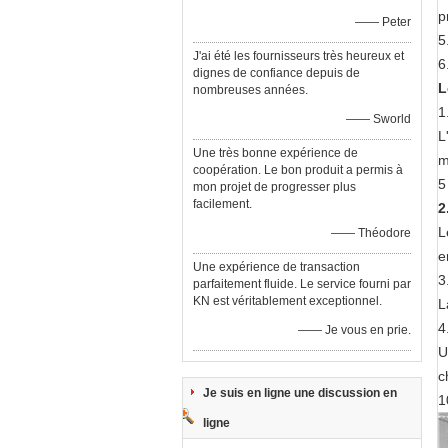
p
—— Peter
5
J'ai été les fournisseurs très heureux et
6
dignes de confiance depuis de
L
nombreuses années.
1
—— Sworld
L
Une très bonne expérience de
m
coopération. Le bon produit a permis à
5
mon projet de progresser plus
facilement.
2
L
—— Théodore
e
Une expérience de transaction
3
parfaitement fluide. Le service fourni par
KN est véritablement exceptionnel.
L
4
—— Je vous en prie.
U
c
Je suis en ligne une discussion en
1
ligne