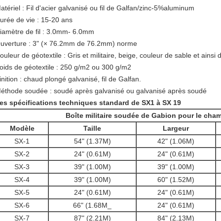
atériel : Fil d'acier galvanisé ou fil de Galfan/zinc-5%aluminum
urée de vie : 15-20 ans
iamètre de fil : 3.0mm- 6.0mm
uverture : 3" (× 76.2mm de 76.2mm) norme
ouleur de géotextile : Gris et militaire, beige, couleur de sable et ainsi d
oids de géotextile : 250 g/m2 ou 300 g/m2
inition : chaud plongé galvanisé, fil de Galfan.
éthode soudée : soudé après galvanisé ou galvanisé après soudé
es spécifications techniques standard de SX1 à SX 19
Boîte militaire soudée de Gabion pour le cham
Modèle
Taille
Largeur
SX-1
54" (1.37M)
42" (1.06M)
SX-2
24" (0.61M)
24" (0.61M)
SX-3
39" (1.00M)
39" (1.00M)
SX-4
39" (1.00M)
60" (1.52M)
SX-5
24" (0.61M)
24" (0.61M)
SX-6
66" (1.68M_
24" (0.61M)
SX-7
87" (2.21M)
84" (2.13M)