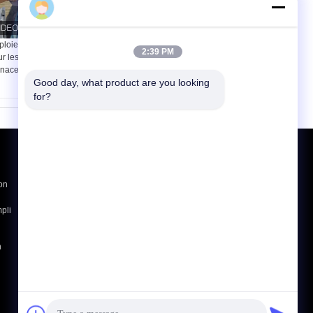
ploiement rapide
Bastion géotextile
2:39 PM
r les zones à forte
Barrières défensives
nace
Barrière Arabie
Good day, what product are you looking 
Portable Installation
rapide Anti-Strike
for?
Production compétent
Demande de soumission
Envoyer
on
pli
E-Mail
Plan du site
|
n
Site mobile