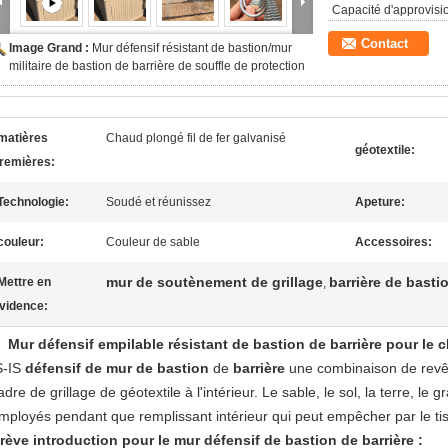
Capacité d'approvis
Contact
Image Grand :
Mur défensif résistant de bastion/mur
militaire de bastion de barrière de souffle de protection
matières
Chaud plongé fil de fer galvanisé
géotextile:
remières:
Technologie:
Soudé et réunissez
Apeture:
couleur:
Couleur de sable
Accessoires:
mur de soutènement de grillage
barrière de basti
Mettre en
,
vidence:
Mur défensif empilable résistant de bastion de barrière pour le 
S-IS
défensif de mur de bastion
de
barrière
une combinaison de revêt
adre de grillage de géotextile à l'intérieur. Le sable, le sol, la terre, l
mployés pendant que remplissant intérieur qui peut empêcher par le tiss
rève introduction pour le mur défensif de bastion de barrière :