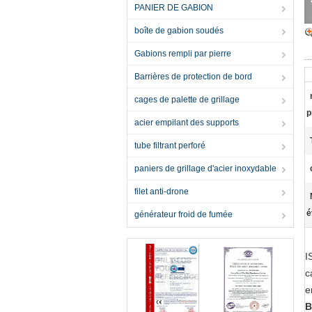
PANIER DE GABION
boîte de gabion soudés
Gabions rempli par pierre
Barrières de protection de bord
cages de palette de grillage
p
acier empilant des supports
tube filtrant perforé
paniers de grillage d'acier inoxydable
filet anti-drone
é
générateur froid de fumée
I
c
e
B