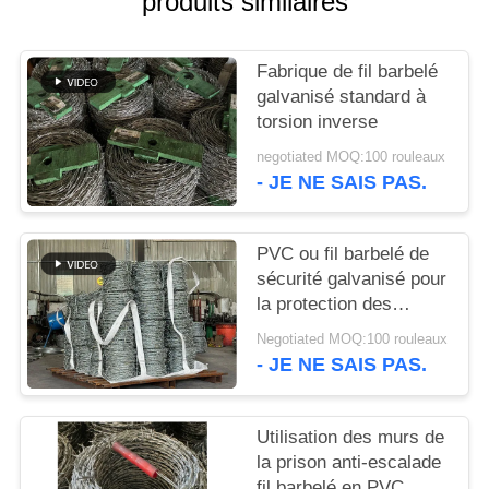
produits similaires
UN DEVIS
Fabrique de fil barbelé
PLAN
galvanisé standard à
DU
torsion inverse
SITE
negotiated MOQ:100 rouleaux
- JE NE SAIS PAS.
POLITIQUE
DE
PVC ou fil barbelé de
sécurité galvanisé pour
CONFIDENTIALITÉ
la protection des
frontières
Negotiated MOQ:100 rouleaux
- JE NE SAIS PAS.
Utilisation des murs de
la prison anti-escalade
fil barbelé en PVC