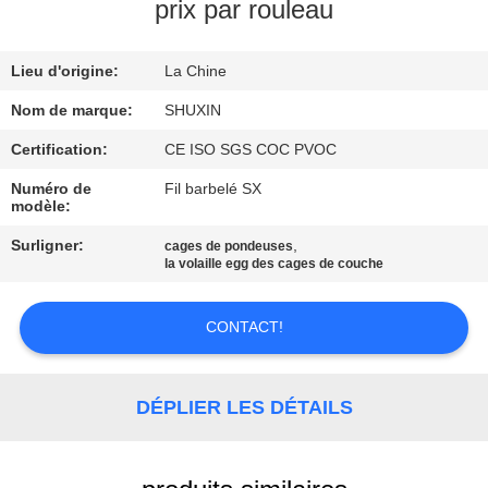
VISITE
prix par rouleau
DE
Lieu d'origine:
La Chine
L'USINE
Nom de marque:
SHUXIN
CONTRÔLE
Certification:
CE ISO SGS COC PVOC
DE
Numéro de
Fil barbelé SX
modèle:
QUALITÉ
Surligner:
,
cages de pondeuses
la volaille egg des cages de couche
NOUS
CONTACTER
CONTACT!
NOUVELLES
DÉPLIER LES DÉTAILS
DEMANDEZ