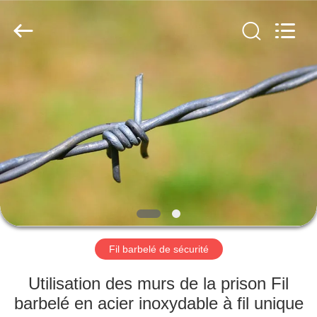
KN
Wire
Mesh
Co.,
Ltd..
All
Rights
Reserved.
À
LA
MAISON
PRODUITS
À
PROPOS
Fil barbelé de sécurité
DE
NOUS
Utilisation des murs de la prison Fil
barbelé en acier inoxydable à fil unique