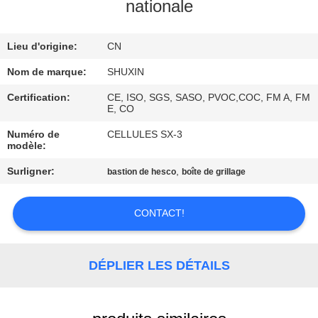
VISITE
nationale
DE
Lieu d'origine:
CN
L'USINE
Nom de marque:
SHUXIN
CONTRÔLE
Certification:
CE, ISO, SGS, SASO, PVOC,COC, FM A, FM
E, CO
DE
Numéro de
CELLULES SX-3
QUALITÉ
modèle:
Surligner:
,
bastion de hesco
boîte de grillage
NOUS
CONTACTER
CONTACT!
NOUVELLES
DÉPLIER LES DÉTAILS
DEMANDEZ