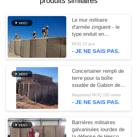
produits similaires
UN DEVIS
Le mur militaire
PLAN
d'armée zinguent - le
DU
type enduit en
aluminium barrières
SITE
MOQ:10 jeux
défensives de bastion
- JE NE SAIS PAS.
de barrière de Hesco
POLITIQUE
pour l'inondation
DE
Concertainer rempli de
terre pour la boîte
CONFIDENTIALITÉ
soudée de Gabion de
Galfan en tant que
Negotiated MOQ:100 unités
barrières militaires de
- JE NE SAIS PAS.
Hesco
Barrières militaires
galvanisées lourdes de
la défense de Hesco de