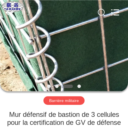
KN
Wire
Mesh
Co.,
Ltd..
All
Rights
Reserved.
À
LA
MAISON
PRODUITS
À
PROPOS
Barrière militaire
DE
NOUS
Mur défensif de bastion de 3 cellules
pour la certification de GV de défense