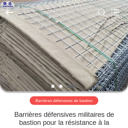
KN
Wire
Mesh
Co.,
Ltd..
All
Rights
Reserved.
À
LA
MAISON
PRODUITS
À
PROPOS
Barrières défensives de bastion
DE
NOUS
Barrières défensives militaires de
bastion pour la résistance à la