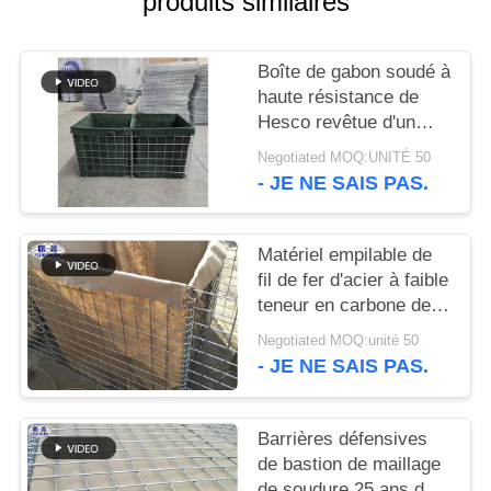
produits similaires
UN DEVIS
Boîte de gabon soudé à
PLAN
haute résistance de
DU
Hesco revêtue d'un
tissu géotextile
SITE
Negotiated MOQ:UNITÉ 50
- JE NE SAIS PAS.
POLITIQUE
DE
Matériel empilable de
fil de fer d'acier à faible
CONFIDENTIALITÉ
teneur en carbone de
mur de soutènement de
Negotiated MOQ:unité 50
Contro d'inondation
- JE NE SAIS PAS.
Barrières défensives
de bastion de maillage
de soudure 25 ans de