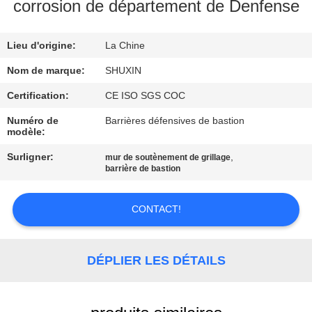
VISITE
corrosion de département de Denfense
DE
Lieu d'origine:
La Chine
L'USINE
Nom de marque:
SHUXIN
CONTRÔLE
Certification:
CE ISO SGS COC
DE
Numéro de
Barrières défensives de bastion
modèle:
QUALITÉ
Surligner:
,
mur de soutènement de grillage
barrière de bastion
NOUS
CONTACTER
CONTACT!
NOUVELLES
DÉPLIER LES DÉTAILS
DEMANDEZ