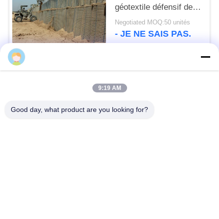
géotextile défensif de
barrière de Gavanized
Negotiated MOQ:50 unités
- JE NE SAIS PAS.
Catégories populaires
Tous
9:19 AM
Barrière défensive
Barrière militaire
Good day, what product are you looking for?
Barrières défensives
Barrières remplies de
de bastion
sable
Barbelé de rasoir
fil barbelé de sécurité
MZP obstacle de fil
Fil antitanque
de faible visibilité