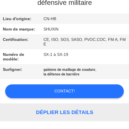
VISITE
défensive militaire
DE
Lieu d'origine:
CN-HB
L'USINE
Nom de marque:
SHUXIN
CONTRÔLE
Certification:
CE, ISO, SGS, SASO, PVOC,COC, FM A, FM
E
DE
Numéro de
SX-1 à SX-19
QUALITÉ
modèle:
Surligner:
,
gabions de maillage de soudure
la défense de barrière
NOUS
CONTACTER
CONTACT!
NOUVELLES
DÉPLIER LES DÉTAILS
DEMANDEZ