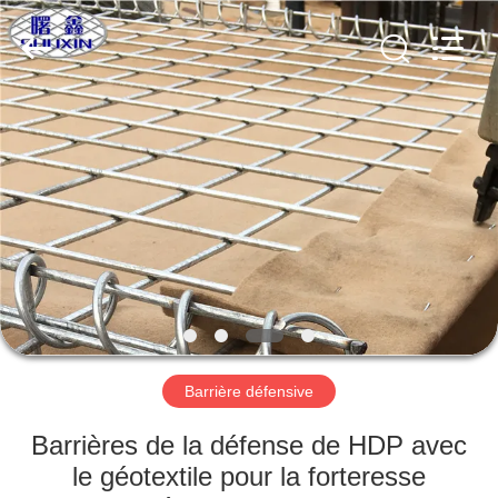
KN
Wire
Mesh
Co.,
Ltd..
All
Rights
Reserved.
À
LA
MAISON
PRODUITS
À
PROPOS
Barrière défensive
DE
NOUS
Barrières de la défense de HDP avec
le géotextile pour la forteresse