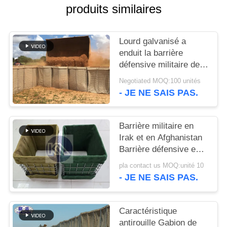
UN DEVIS
produits similaires
PLAN
Lourd galvanisé a
DU
enduit la barrière
défensive militaire de
SITE
Hesco de système de
Negotiated MOQ:100 unités
barrières de bastion de
- JE NE SAIS PAS.
Hesco
POLITIQUE
DE
Barrière militaire en
CONFIDENTIALITÉ
Irak et en Afghanistan
Barrière défensive en
treillis métalliques
pla contact us MOQ:unité 10
soudés Hesco
- JE NE SAIS PAS.
Caractéristique
antirouille Gabion de