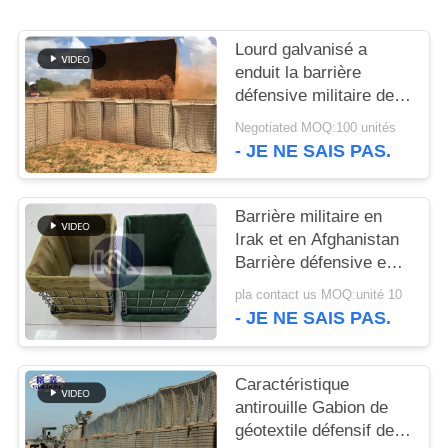
UN DEVIS
Lourd galvanisé a
PLAN
enduit la barrière
défensive militaire de
DU
Hesco de système de
Negotiated MOQ:100 unités
SITE
barrières de bastion de
- JE NE SAIS PAS.
Hesco
POLITIQUE
Barrière militaire en
DE
Irak et en Afghanistan
Barrière défensive en
CONFIDENTIALITÉ
treillis métalliques
pla contact us MOQ:unité 10
soudés Hesco
- JE NE SAIS PAS.
Caractéristique
antirouille Gabion de
géotextile défensif de