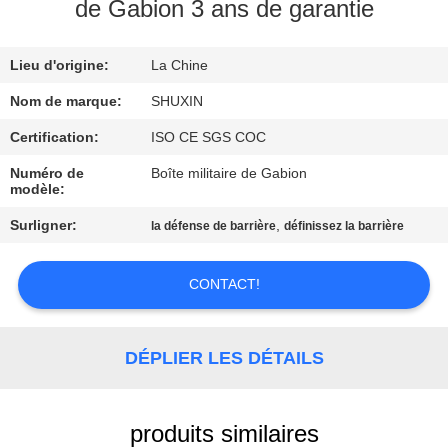
VISITE
de Gabion 3 ans de garantie
DE
Lieu d'origine:
La Chine
L'USINE
Nom de marque:
SHUXIN
CONTRÔLE
Certification:
ISO CE SGS COC
DE
Numéro de
Boîte militaire de Gabion
modèle:
QUALITÉ
Surligner:
,
la défense de barrière
définissez la barrière
NOUS
CONTACT!
CONTACTER
DÉPLIER LES DÉTAILS
NOUVELLES
DEMANDEZ
produits similaires