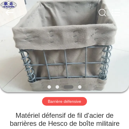
KN
Wire
Mesh
Co.,
Ltd..
All
Rights
Reserved.
À
LA
MAISON
PRODUITS
À
PROPOS
Barrière défensive
DE
NOUS
Matériel défensif de fil d'acier de
barrières de Hesco de boîte militaire