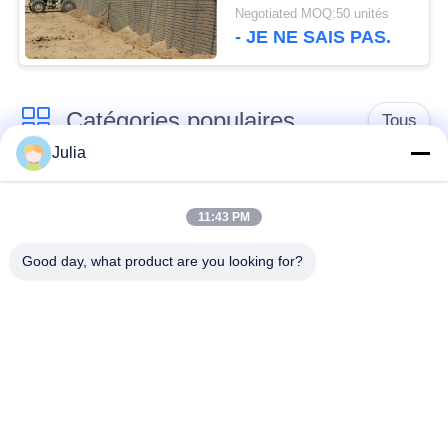
barrière de Gavanized
Negotiated MOQ:50 unités
- JE NE SAIS PAS.
Catégories populaires
Tous
Julia
Barrière défensive
Barrière militaire
11:43 PM
Barrières défensives
Barrières remplies de
Good day, what product are you looking for?
de bastion
sable
Barbelé de rasoir
fil barbelé de sécurité
MZP obstacle de fil
Fil antitanque
de faible visibilité